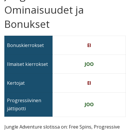
Ominaisuudet ja
Bonukset
Bonuskierrokset
EI
Ilmaiset kierrokset
JOO
Kertojat
EI
Progressiivinen
JOO
jättipotti
Jungle Adventure slotissa on: Free Spins, Progressive