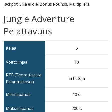
Jackpot. Sillä ei ole: Bonus Rounds, Multipliers.
Jungle Adventure
Pelattavuus
Kelaa
5
Voittolinjaa
10
RTP (Teorettisesta
Ei tietoja
Palautuksesta)
Minimipanos
10 c.
Maksimipanos
200 c.