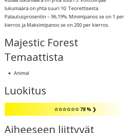
lukumäärä on yhtä suuri 10. Teorettisesta
Palautusprosentin – 96,19%. Minimipanos se on 1 per
kierros ja Maksimipanos se on 200 per kierros.
Majestic Forest
Temaattista
Animal
Luokitus
☆☆☆☆☆☆ 78 % ❯
Aiheeseen liittyvät