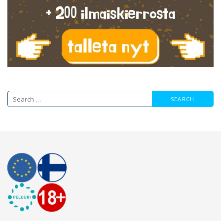
S
e
a
r
c
h
f
o
r