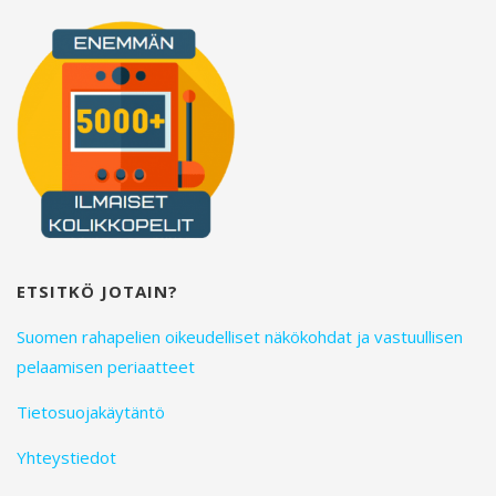
:
ETSITKÖ JOTAIN?
Suomen rahapelien oikeudelliset näkökohdat ja vastuullisen
pelaamisen periaatteet
Tietosuojakäytäntö
Yhteystiedot