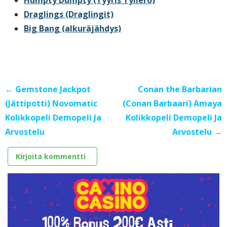
Draglings (Draglingit)
Big Bang (alkuräjähdys)
← Gemstone Jackpot
Conan the Barbarian
(Jättipotti) Novomatic
(Conan Barbaari) Amaya
Kolikkopeli Demopeli Ja
Kolikkopeli Demopeli Ja
Arvostelu
Arvostelu →
Kirjoita kommentti