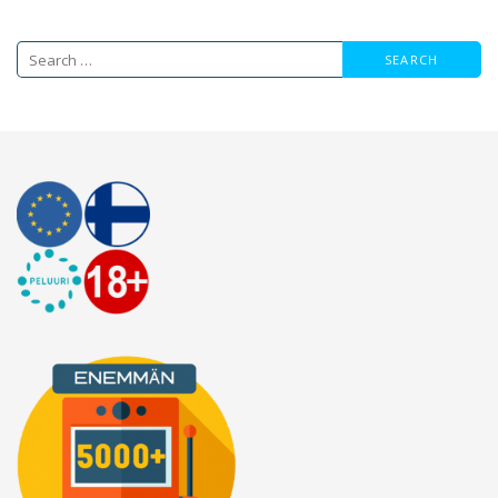
S
e
a
r
c
h
f
o
r
: