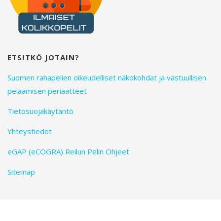
ETSITKÖ JOTAIN?
Suomen rahapelien oikeudelliset näkökohdat ja vastuullisen
pelaamisen periaatteet
Tietosuojakäytäntö
Yhteystiedot
eGAP (eCOGRA) Reilun Pelin Ohjeet
Sitemap