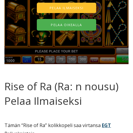
PELAA ILMAISEKSI
PELAA OIKEALLA
Rise of Ra (Ra: n nousu)
Pelaa Ilmaiseksi
Tämän “Rise of Ra” kolikkopeli saa virtansa
EGT