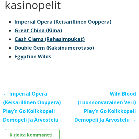
kasinopelit
Imperial Opera (Keisarillinen Ooppera)
Great China (Kiina)
Cash Clams (Rahasimpukat)
Double Gem (Kaksinumerotaso)
Egyptian Wilds
← Imperial Opera
Wild Blood
(Keisarillinen Ooppera)
(Luonnonvarainen Veri)
Play’n Go Kolikkopeli
Play’n Go Kolikkopeli
Demopeli Ja Arvostelu
Demopeli Ja Arvostelu →
Kirjoita kommentti