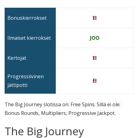
Bonuskierrokset
EI
Ilmaiset kierrokset
JOO
Kertojat
EI
Progressiivinen
EI
jättipotti
The Big Journey slotissa on: Free Spins. Sillä ei ole:
Bonus Rounds, Multipliers, Progressive Jackpot.
The Big Journey