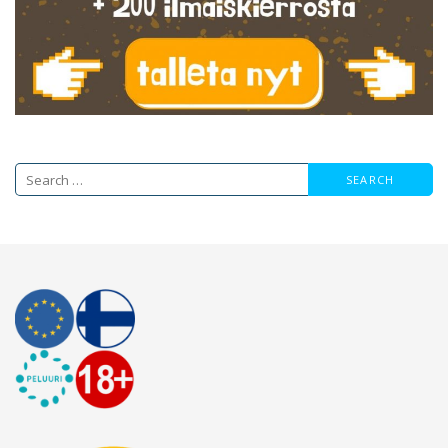
S
e
a
r
c
h
f
o
r
: