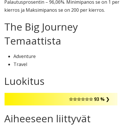
Palautusprosentin – 96,06%. Minimipanos se on 1 per
kierros ja Maksimipanos se on 200 per kierros.
The Big Journey
Temaattista
Adventure
Travel
Luokitus
☆☆☆☆☆☆ 93 % ❯
Aiheeseen liittyvät