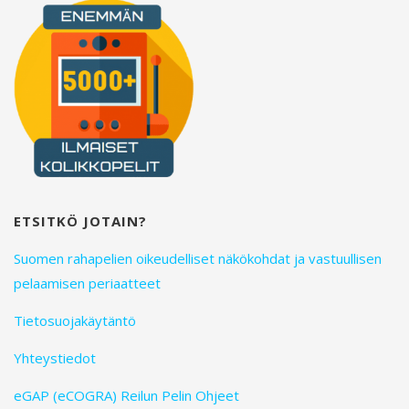
ETSITKÖ JOTAIN?
Suomen rahapelien oikeudelliset näkökohdat ja vastuullisen
pelaamisen periaatteet
Tietosuojakäytäntö
Yhteystiedot
eGAP (eCOGRA) Reilun Pelin Ohjeet