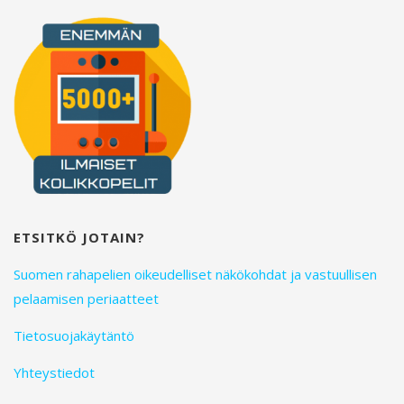
:
ETSITKÖ JOTAIN?
Suomen rahapelien oikeudelliset näkökohdat ja vastuullisen
pelaamisen periaatteet
Tietosuojakäytäntö
Yhteystiedot