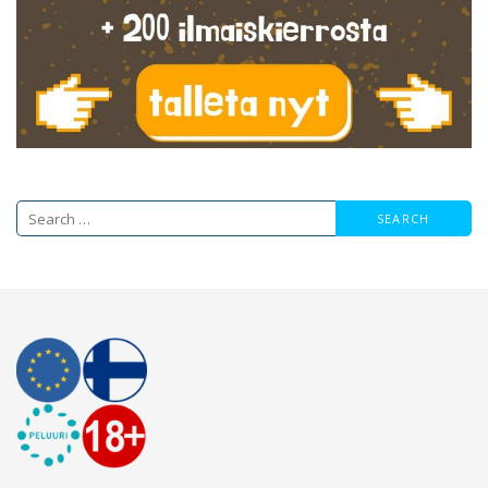
S
e
a
r
c
h
f
o
r