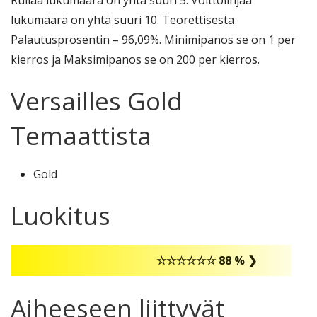
lukumäärä on yhtä suuri 10. Teorettisesta
Palautusprosentin – 96,09%. Minimipanos se on 1 per
kierros ja Maksimipanos se on 200 per kierros.
Versailles Gold
Temaattista
Gold
Luokitus
☆☆☆☆☆☆ 88 % ❯
Aiheeseen liittyvät