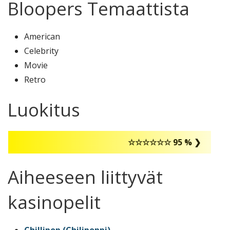
Bloopers Temaattista
American
Celebrity
Movie
Retro
Luokitus
☆☆☆☆☆☆ 95 % ❯
Aiheeseen liittyvät
kasinopelit
Chillipop (Chilipoppi)