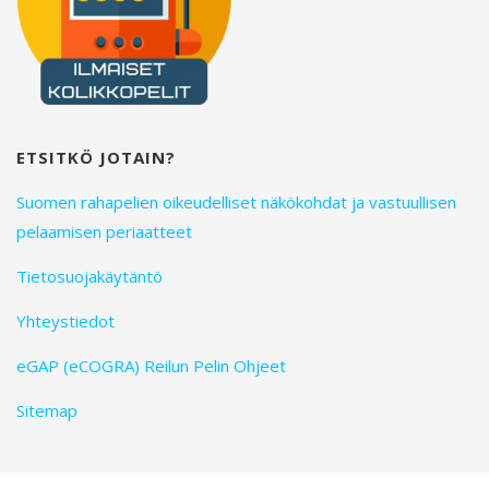
ETSITKÖ JOTAIN?
Suomen rahapelien oikeudelliset näkökohdat ja vastuullisen
pelaamisen periaatteet
Tietosuojakäytäntö
Yhteystiedot
eGAP (eCOGRA) Reilun Pelin Ohjeet
Sitemap