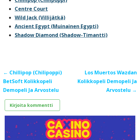
Centre Court
Wild Jack (Villijätkä)
Ancient Egypt (Muinainen Egypti)
Shadow Diamond (Shadow-Timantti)
← Chillipop (Chilipoppi)
Los Muertos Wazdan
BetSoft Kolikkopeli
Kolikkopeli Demopeli Ja
Demopeli Ja Arvostelu
Arvostelu →
Kirjoita kommentti