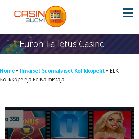
S
k
i
Suomi Casino 358
p
t
1 Euron Talletus Casino
o
c
o
Home
»
Ilmaiset Suomalaiset Kolikkopelit
»
ELK
n
Kolikkopeleja Pelivalmistaja
t
e
n
t