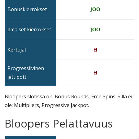
Bonuskierrokset
JOO
Ilmaiset kierrokset
JOO
Kertojat
EI
Progressiivinen
EI
jättipotti
Bloopers slotissa on: Bonus Rounds, Free Spins. Sillä ei
ole: Multipliers, Progressive Jackpot.
Bloopers Pelattavuus