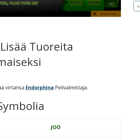
S
e
a
r
c
(Lisää Tuoreita
h
maiseksi
f
o
r
:
aa virtansa
Endorphina
Pelivalmistaja.
 Symbolia
JOO