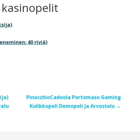
 kasinopelit
sija)
jeneminen: 40 riviä)
ija)
PinocchioCadoola Portomaso Gaming
telu
Kolikkopeli Demopeli Ja Arvostelu →