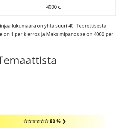
4000 c.
linjaa lukumäärä on yhtä suuri 40. Teorettisesta
e on 1 per kierros ja Maksimipanos se on 4000 per
 Temaattista
☆☆☆☆☆☆ 80 % ❯