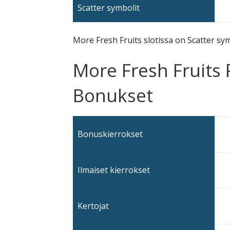
Scatter symbolit
More Fresh Fruits slotissa on Scatter sym
More Fresh Fruits 
Bonukset
Bonuskierrokset
Ilmaiset kierrokset
Kertojat