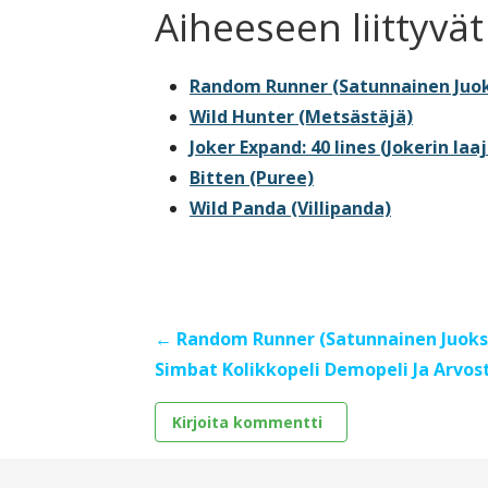
Aiheeseen liittyvät
Random Runner (Satunnainen Juok
Wild Hunter (Metsästäjä)
Joker Expand: 40 lines (Jokerin laa
Bitten (Puree)
Wild Panda (Villipanda)
← Random Runner (Satunnainen Juoks
Simbat Kolikkopeli Demopeli Ja Arvos
Kirjoita kommentti