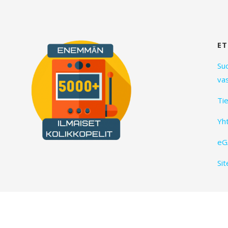
ET
Su
va
Ti
Yh
eG
Si