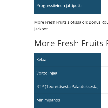
Progressiivinen jättipotti
More Fresh Fruits slotissa on: Bonus Round
Jackpot.
More Fresh Fruits 
Kelaa
Voittolinjaa
RTP (Teorettisesta Palautuksesta)
Minimipanos