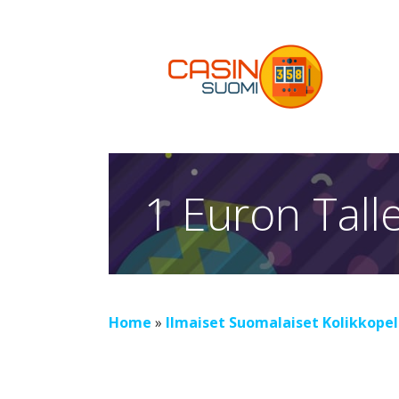
S
k
i
p
t
Suomi Casino 35
o
c
o
1 Euron Tall
n
t
e
n
t
Home
»
Ilmaiset Suomalaiset Kolikkopel