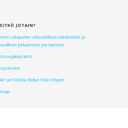
SITKÖ JOTAIN?
omen rahapelien oikeudelliset näkökohdat ja
stuullisen pelaamisen periaatteet
etosuojakäytäntö
teystiedot
AP (eCOGRA) Reilun Pelin Ohjeet
temap