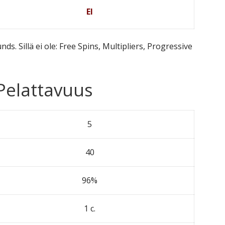
EI
s. Sillä ei ole: Free Spins, Multipliers, Progressive
Pelattavuus
5
40
96%
1 c.