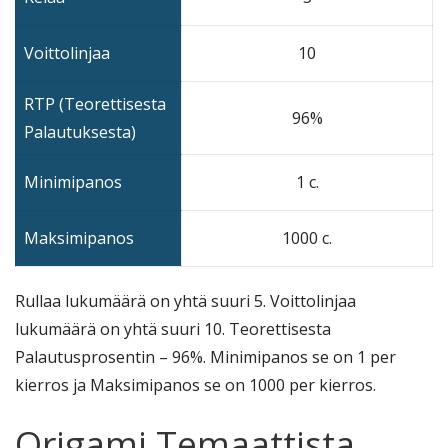
Voittolinjaa
10
RTP (Teorettisesta
96%
Palautuksesta)
Minimipanos
1 c.
Maksimipanos
1000 c.
Rullaa lukumäärä on yhtä suuri 5. Voittolinjaa
lukumäärä on yhtä suuri 10. Teorettisesta
Palautusprosentin – 96%. Minimipanos se on 1 per
kierros ja Maksimipanos se on 1000 per kierros.
Origami Temaattista