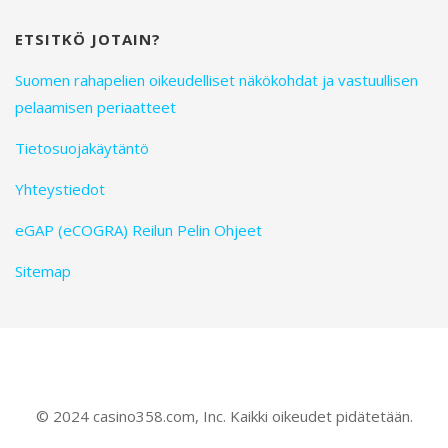
ETSITKÖ JOTAIN?
Suomen rahapelien oikeudelliset näkökohdat ja vastuullisen
pelaamisen periaatteet
Tietosuojakäytäntö
Yhteystiedot
eGAP (eCOGRA) Reilun Pelin Ohjeet
Sitemap
© 2024 casino358.com, Inc. Kaikki oikeudet pidätetään.