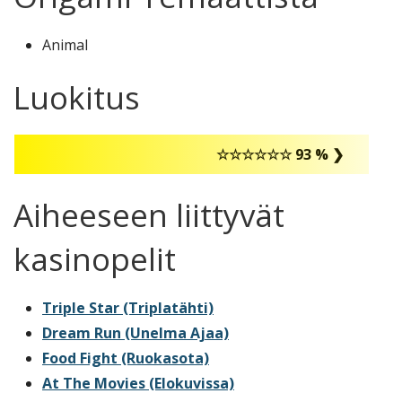
Animal
Luokitus
☆☆☆☆☆☆ 93 % ❯
Aiheeseen liittyvät
kasinopelit
Triple Star (Triplatähti)
Dream Run (Unelma Ajaa)
Food Fight (Ruokasota)
At The Movies (Elokuvissa)