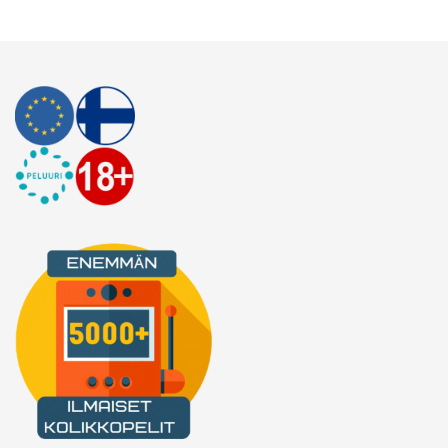
e
a
r
c
h
f
o
r
: