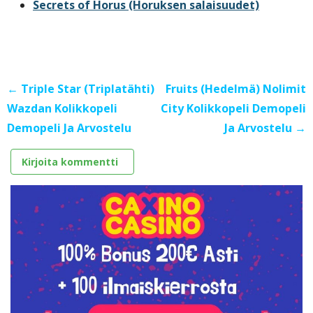
Secrets of Horus (Horuksen salaisuudet)
← Triple Star (Triplatähti)
Fruits (Hedelmä) Nolimit
Wazdan Kolikkopeli
City Kolikkopeli Demopeli
Demopeli Ja Arvostelu
Ja Arvostelu →
Kirjoita kommentti