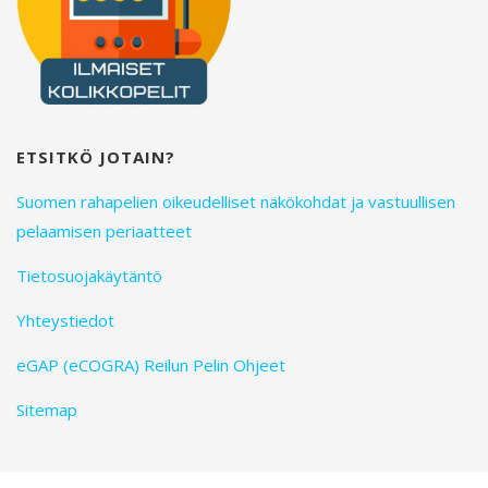
ETSITKÖ JOTAIN?
Suomen rahapelien oikeudelliset näkökohdat ja vastuullisen
pelaamisen periaatteet
Tietosuojakäytäntö
Yhteystiedot
eGAP (eCOGRA) Reilun Pelin Ohjeet
Sitemap