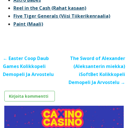
Reel in the Cash (Rahat kasaan)
Five Tiger Generals (Viisi Tiikerikenraalia)
Paint (Maali)
← Easter Coop Daub
The Sword of Alexander
Games Kolikkopeli
(Aleksanterin miekka)
Demopeli Ja Arvostelu
iSoftBet Kolikkopeli
Demopeli Ja Arvostelu →
Kirjoita kommentti