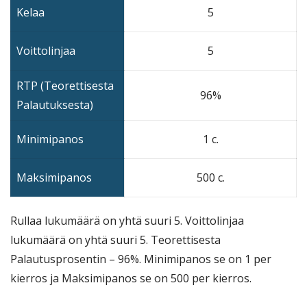
Kelaa
5
Voittolinjaa
5
RTP (Teorettisesta
96%
Palautuksesta)
Minimipanos
1 c.
Maksimipanos
500 c.
Rullaa lukumäärä on yhtä suuri 5. Voittolinjaa
lukumäärä on yhtä suuri 5. Teorettisesta
Palautusprosentin – 96%. Minimipanos se on 1 per
kierros ja Maksimipanos se on 500 per kierros.