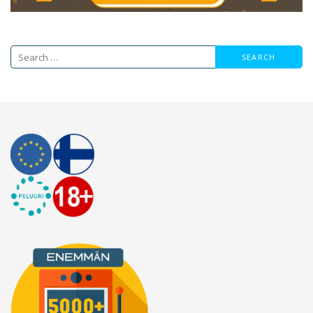
S
e
a
r
c
h
f
o
r
: