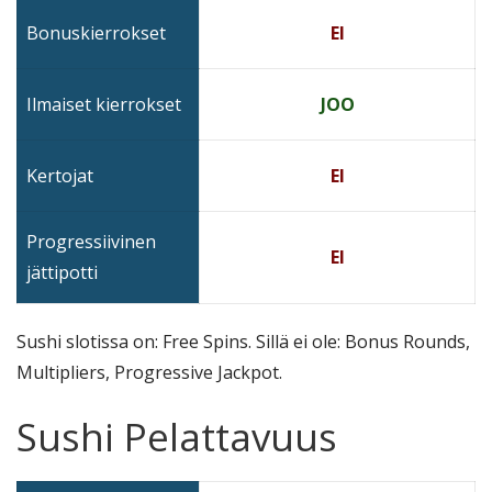
Bonuskierrokset
EI
Ilmaiset kierrokset
JOO
Kertojat
EI
Progressiivinen
EI
jättipotti
Sushi slotissa on: Free Spins. Sillä ei ole: Bonus Rounds,
Multipliers, Progressive Jackpot.
Sushi Pelattavuus