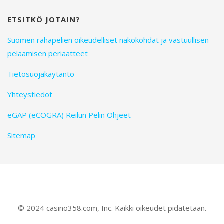
ETSITKÖ JOTAIN?
Suomen rahapelien oikeudelliset näkökohdat ja vastuullisen
pelaamisen periaatteet
Tietosuojakäytäntö
Yhteystiedot
eGAP (eCOGRA) Reilun Pelin Ohjeet
Sitemap
© 2024 casino358.com, Inc. Kaikki oikeudet pidätetään.