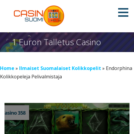
S
k
i
Suomi Casino 358
p
t
1 Euron Talletus Casino
o
c
o
Home
»
Ilmaiset Suomalaiset Kolikkopelit
»
Endorphina
n
Kolikkopeleja Pelivalmistaja
t
e
n
t