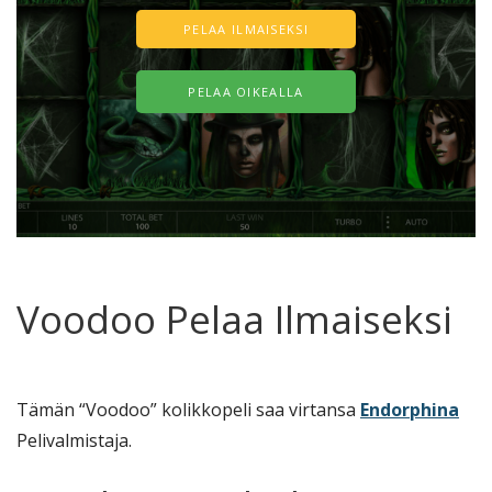
PELAA ILMAISEKSI
PELAA OIKEALLA
Voodoo Pelaa Ilmaiseksi
Tämän “Voodoo” kolikkopeli saa virtansa
Endorphina
Pelivalmistaja.