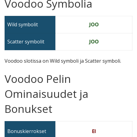
Voodoo Symbolia
Wild symbolit
JOO
Scatter symbolit
JOO
Voodoo slotissa on Wild symboli ja Scatter symboli.
Voodoo Pelin
Ominaisuudet ja
Bonukset
Bonuskierrokset
EI