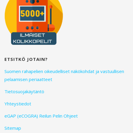
ETSITKÖ JOTAIN?
Suomen rahapelien oikeudelliset näkökohdat ja vastuullisen
pelaamisen periaatteet
Tietosuojakäytäntö
Yhteystiedot
eGAP (eCOGRA) Reilun Pelin Ohjeet
Sitemap