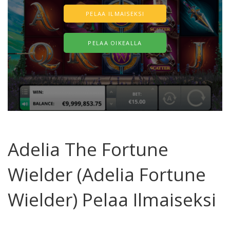
PELAA ILMAISEKSI
PELAA OIKEALLA
Adelia The Fortune
Wielder (Adelia Fortune
Wielder) Pelaa Ilmaiseksi