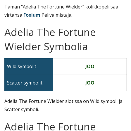
Tämän “Adelia The Fortune Wielder” kolikkopeli saa
virtansa
Foxium
Pelivalmistaja.
Adelia The Fortune
Wielder Symbolia
Wild symbolit
JOO
Scatter symbolit
JOO
Adelia The Fortune Wielder slotissa on Wild symboli ja
Scatter symboli.
Adelia The Fortune