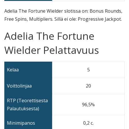
Adelia The Fortune Wielder slotissa on: Bonus Rounds,
Free Spins, Multipliers. Sillä ei ole: Progressive Jackpot.
Adelia The Fortune
Wielder Pelattavuus
Kelaa
5
Voittolinjaa
20
RTP (Teorettisesta
96,5%
Palautuksesta)
Minimipanos
0,2 c.