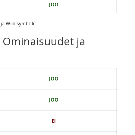
JOO
ja Wild symboli.
n Ominaisuudet ja
JOO
JOO
EI