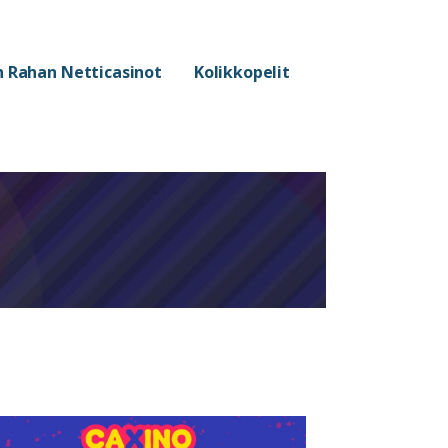
 Rahan Netticasinot
Kolikkopelit