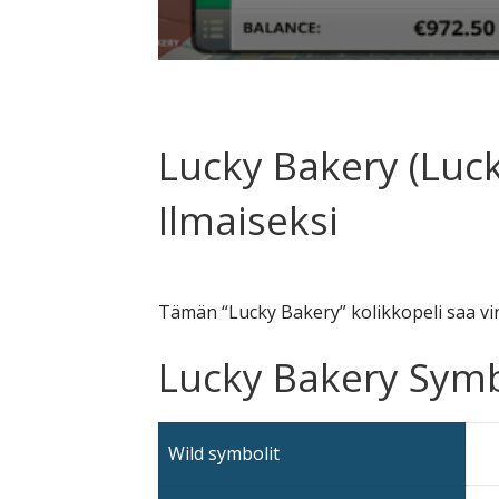
Lucky Bakery (Luc
Ilmaiseksi
Tämän “Lucky Bakery” kolikkopeli saa v
Lucky Bakery Symb
Wild symbolit