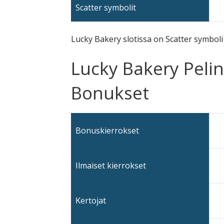
Scatter symbolit
Lucky Bakery slotissa on Scatter symboli 
Lucky Bakery Peli
Bonukset
Bonuskierrokset
Ilmaiset kierrokset
Kertojat