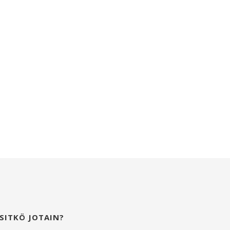
SITKÖ JOTAIN?