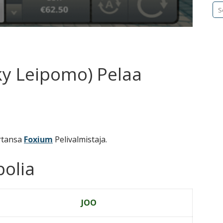
S
e
a
r
c
ky Leipomo) Pelaa
h
f
o
r
:
irtansa
Foxium
Pelivalmistaja.
olia
JOO