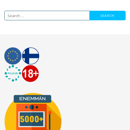
S
e
a
r
c
h
f
o
r
: