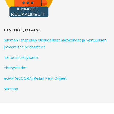
ETSITKÖ JOTAIN?
Suomen rahapelien oikeudelliset näkökohdat ja vastuullisen
pelaamisen periaatteet
Tietosuojakäytäntö
Yhteystiedot
eGAP (eCOGRA) Reilun Pelin Ohjeet
Sitemap