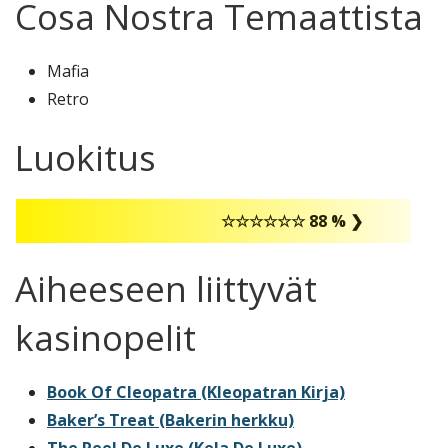
Cosa Nostra Temaattista
Mafia
Retro
Luokitus
☆☆☆☆☆☆ 88 % ❯
Aiheeseen liittyvät
kasinopelit
Book Of Cleopatra (Kleopatran Kirja)
Baker’s Treat (Bakerin herkku)
The Reel De Luxe (Kela De Luxe)