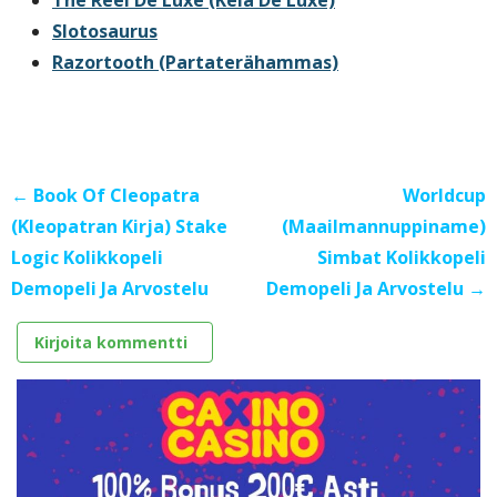
Slotosaurus
Razortooth (Partaterähammas)
← Book Of Cleopatra
Worldcup
(Kleopatran Kirja) Stake
(Maailmannuppiname)
Logic Kolikkopeli
Simbat Kolikkopeli
Demopeli Ja Arvostelu
Demopeli Ja Arvostelu →
Kirjoita kommentti