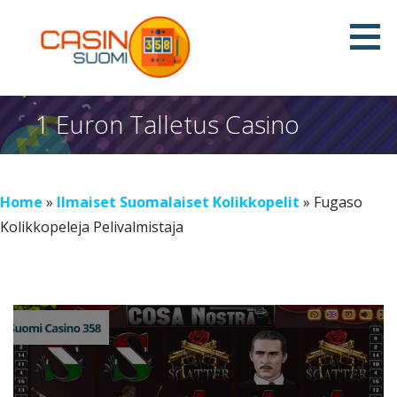
S
k
i
Suomi Casino 358
p
t
1 Euron Talletus Casino
o
c
o
Home
»
Ilmaiset Suomalaiset Kolikkopelit
»
Fugaso
n
Kolikkopeleja Pelivalmistaja
t
e
n
t