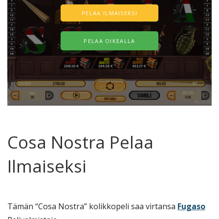
PELAA ILMAISEKSI
PELAA OIKEALLA
Cosa Nostra Pelaa
Ilmaiseksi
Tämän “Cosa Nostra” kolikkopeli saa virtansa
Fugaso