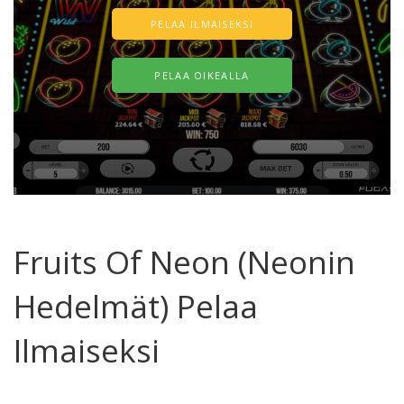
PELAA ILMAISEKSI
PELAA OIKEALLA
Fruits Of Neon (Neonin
Hedelmät) Pelaa
Ilmaiseksi