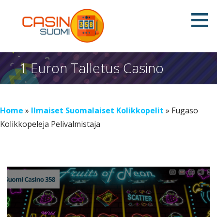
S
k
i
Suomi Casino 358
p
t
1 Euron Talletus Casino
o
c
o
Home
»
Ilmaiset Suomalaiset Kolikkopelit
»
Fugaso
n
Kolikkopeleja Pelivalmistaja
t
e
n
t