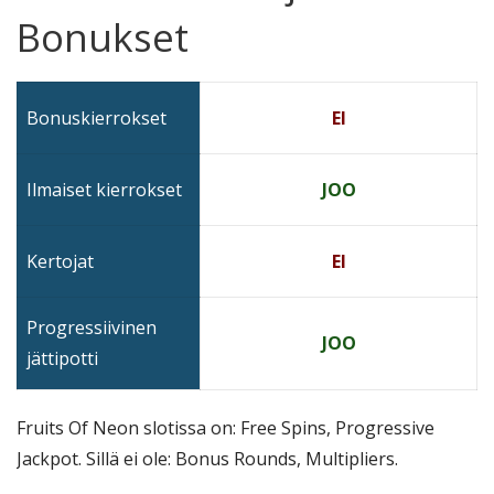
Bonukset
Bonuskierrokset
EI
Ilmaiset kierrokset
JOO
Kertojat
EI
Progressiivinen
JOO
jättipotti
Fruits Of Neon slotissa on: Free Spins, Progressive
Jackpot. Sillä ei ole: Bonus Rounds, Multipliers.