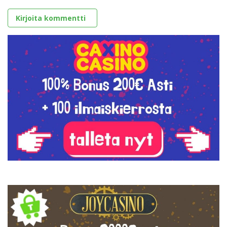
Kirjoita kommentti