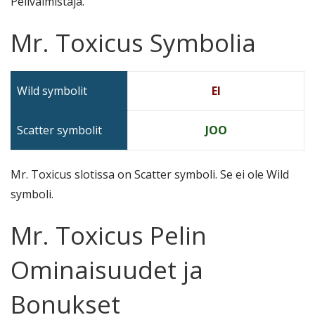
Pelivalmistaja.
Mr. Toxicus Symbolia
Wild symbolit
EI
Scatter symbolit
JOO
Mr. Toxicus slotissa on Scatter symboli. Se ei ole Wild
symboli.
Mr. Toxicus Pelin
Ominaisuudet ja
Bonukset