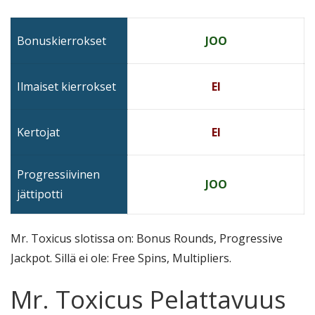
Bonuskierrokset
JOO
Ilmaiset kierrokset
EI
Kertojat
EI
Progressiivinen
JOO
jättipotti
Mr. Toxicus slotissa on: Bonus Rounds, Progressive
Jackpot. Sillä ei ole: Free Spins, Multipliers.
Mr. Toxicus Pelattavuus