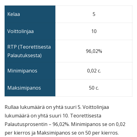
Kelaa
5
Voittolinjaa
10
RTP (Teorettisesta
96,02%
Palautuksesta)
Minimipanos
0,02 c.
Maksimipanos
50 c.
Rullaa lukumäärä on yhtä suuri 5. Voittolinjaa
lukumäärä on yhtä suuri 10. Teorettisesta
Palautusprosentin – 96,02%. Minimipanos se on 0,02
per kierros ja Maksimipanos se on 50 per kierros.