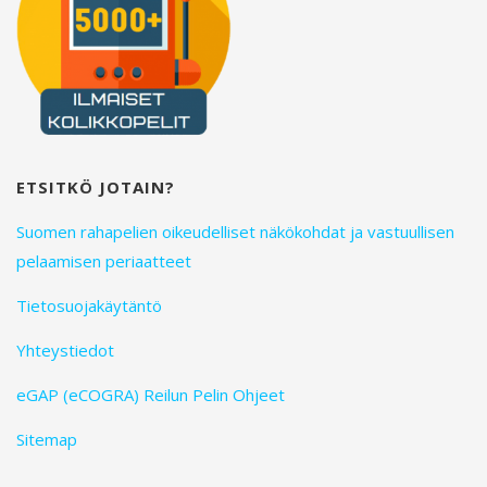
ETSITKÖ JOTAIN?
Suomen rahapelien oikeudelliset näkökohdat ja vastuullisen
pelaamisen periaatteet
Tietosuojakäytäntö
Yhteystiedot
eGAP (eCOGRA) Reilun Pelin Ohjeet
Sitemap