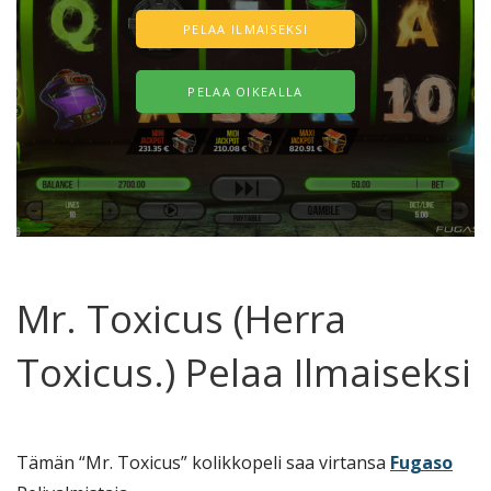
PELAA ILMAISEKSI
PELAA OIKEALLA
Mr. Toxicus (Herra
Toxicus.) Pelaa Ilmaiseksi
Tämän “Mr. Toxicus” kolikkopeli saa virtansa
Fugaso