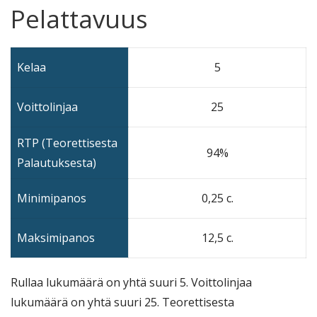
Pelattavuus
Kelaa
5
Voittolinjaa
25
RTP (Teorettisesta
94%
Palautuksesta)
Minimipanos
0,25 c.
Maksimipanos
12,5 c.
Rullaa lukumäärä on yhtä suuri 5. Voittolinjaa
lukumäärä on yhtä suuri 25. Teorettisesta