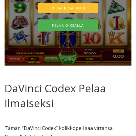
PELAA ILMAISEKSI
PELAA OIKEALLA
DaVinci Codex Pelaa
Ilmaiseksi
Tämän “DaVinci Codex” kolikkopeli saa virtansa