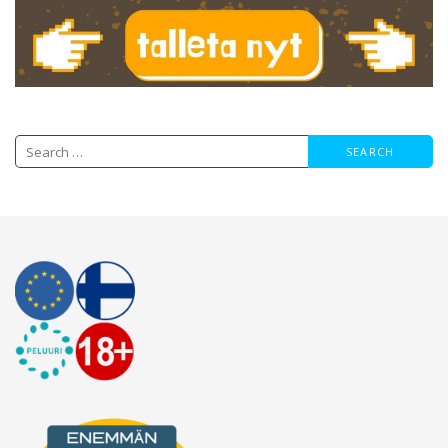
S
e
a
r
c
h
f
o
r
: