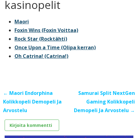
kasinopelit
Maori
Foxin Wins (Foxin Voittaa)
Rock Star (Rocktähti)
Once Upon a Time (Olipa kerran)
Oh Catrina! (Catrina!)
← Maori Endorphina
Samurai Split NextGen
Kolikkopeli Demopeli Ja
Gaming Kolikkopeli
Arvostelu
Demopeli Ja Arvostelu →
Kirjoita kommentti