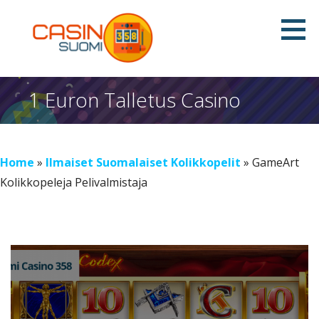
S
k
i
Suomi Casino 358
p
t
1 Euron Talletus Casino
o
c
o
Home
»
Ilmaiset Suomalaiset Kolikkopelit
»
GameArt
n
Kolikkopeleja Pelivalmistaja
t
e
n
t