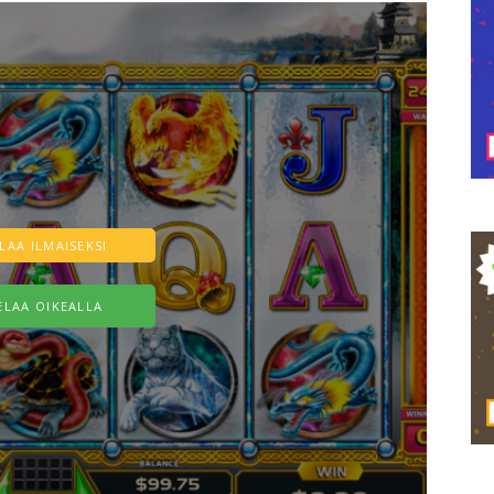
LAA ILMAISEKSI
ELAA OIKEALLA