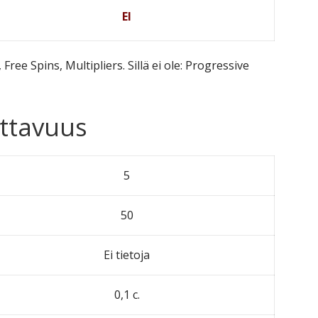
EI
ree Spins, Multipliers. Sillä ei ole: Progressive
attavuus
5
50
Ei tietoja
0,1 c.