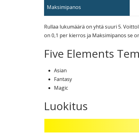
Maksimipanos
Rullaa lukumäärä on yhtä suuri 5. Voitto
on 0,1 per kierros ja Maksimipanos se on
Five Elements Tem
Asian
Fantasy
Magic
Luokitus