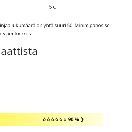
5 c.
linjaa lukumäärä on yhtä suuri 50. Minimipanos se
 5 per kierros.
aattista
☆☆☆☆☆☆ 90 % ❯