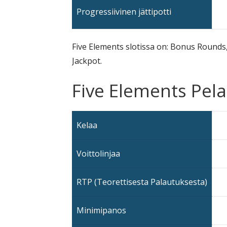
Progressiivinen jättipotti
Five Elements slotissa on: Bonus Rounds, F
Jackpot.
Five Elements Pel
Kelaa
Voittolinjaa
RTP (Teorettisesta Palautuksesta)
Minimipanos