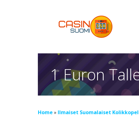
S
k
i
p
t
Suomi Casino 35
o
c
o
1 Euron Tall
n
t
e
n
t
Home
»
Ilmaiset Suomalaiset Kolikkopel