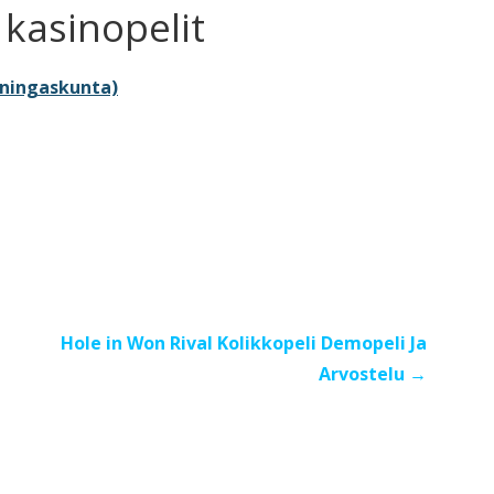
 kasinopelit
ningaskunta)
Hole in Won Rival Kolikkopeli Demopeli Ja
Arvostelu →