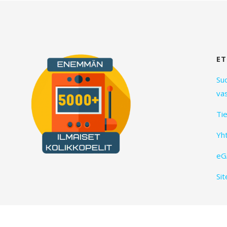
ET
Su
va
Ti
Yh
eG
Si