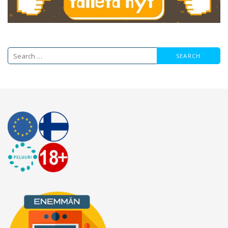
S
e
a
r
c
h
f
o
r
: