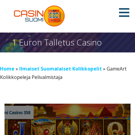
S
k
i
Suomi Casino 358
p
t
1 Euron Talletus Casino
o
c
o
Home
»
Ilmaiset Suomalaiset Kolikkopelit
»
GameArt
n
Kolikkopeleja Pelivalmistaja
t
e
n
t