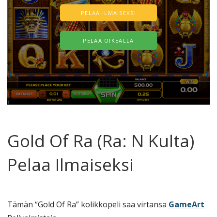
PELAA ILMAISEKSI
PELAA OIKEALLA
Gold Of Ra (Ra: N Kulta)
Pelaa Ilmaiseksi
Tämän “Gold Of Ra” kolikkopeli saa virtansa
GameArt