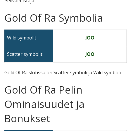
Pelivalmistaja.
Gold Of Ra Symbolia
Wild symbolit
JOO
Scatter symbolit
JOO
Gold Of Ra slotissa on Scatter symboli ja Wild symboli.
Gold Of Ra Pelin
Ominaisuudet ja
Bonukset