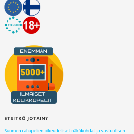
h
f
o
r
:
ETSITKÖ JOTAIN?
Suomen rahapelien oikeudelliset näkökohdat ja vastuullisen