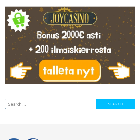
S
e
a
r
c