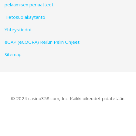
pelaamisen periaatteet
Tietosuojakäytäntö
Yhteystiedot
eGAP (eCOGRA) Reilun Pelin Ohjeet
Sitemap
© 2024 casino358.com, Inc. Kaikki oikeudet pidätetään.