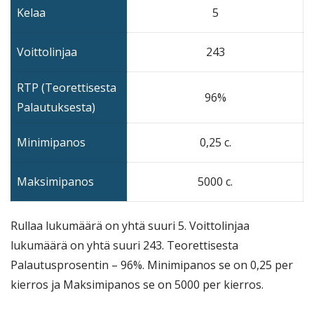
Kelaa
5
Voittolinjaa
243
RTP (Teorettisesta
96%
Palautuksesta)
Minimipanos
0,25 c.
Maksimipanos
5000 c.
Rullaa lukumäärä on yhtä suuri 5. Voittolinjaa
lukumäärä on yhtä suuri 243. Teorettisesta
Palautusprosentin – 96%. Minimipanos se on 0,25 per
kierros ja Maksimipanos se on 5000 per kierros.