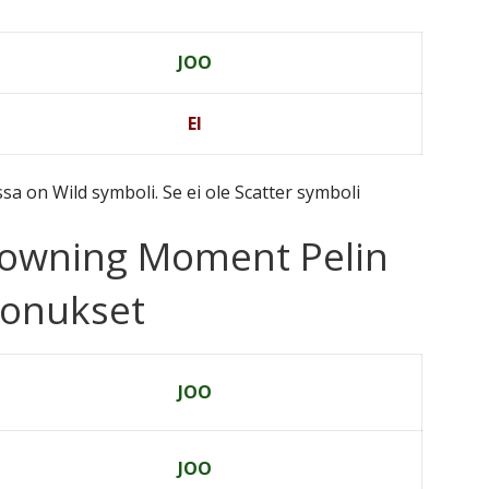
JOO
EI
 on Wild symboli. Se ei ole Scatter symboli
rowning Moment Pelin
Bonukset
JOO
JOO