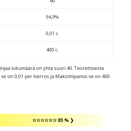
40
94,9%
0,01 c.
400 c.
linjaa lukumäärä on yhtä suuri 40. Teorettisesta
se on 0,01 per kierros ja Maksimipanos se on 400
☆☆☆☆☆☆ 85 % ❯