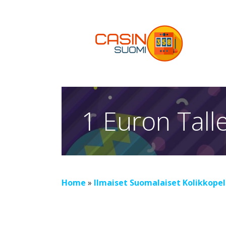
S
k
i
p
t
Suomi Casino 35
o
c
o
1 Euron Tall
n
t
e
n
t
Home
»
Ilmaiset Suomalaiset Kolikkopel