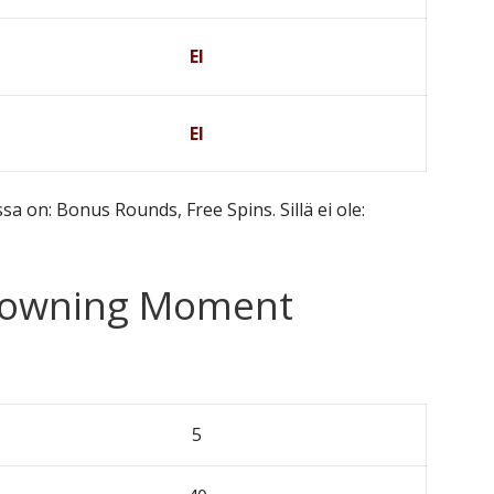
EI
EI
 on: Bonus Rounds, Free Spins. Sillä ei ole:
rowning Moment
5