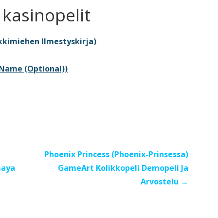
 kasinopelit
kimiehen Ilmestyskirja)
 Name (Optional))
Phoenix Princess (Phoenix-Prinsessa)
maya
GameArt Kolikkopeli Demopeli Ja
Arvostelu →