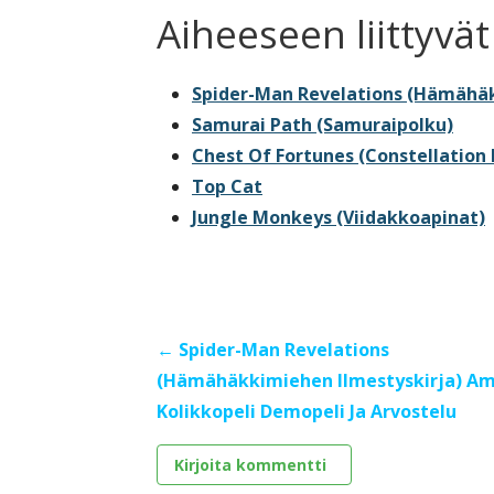
Aiheeseen liittyvät
Spider-Man Revelations (Hämähäk
Samurai Path (Samuraipolku)
Chest Of Fortunes (Constellation
Top Cat
Jungle Monkeys (Viidakkoapinat)
← Spider-Man Revelations
(Hämähäkkimiehen Ilmestyskirja) A
Kolikkopeli Demopeli Ja Arvostelu
Kirjoita kommentti