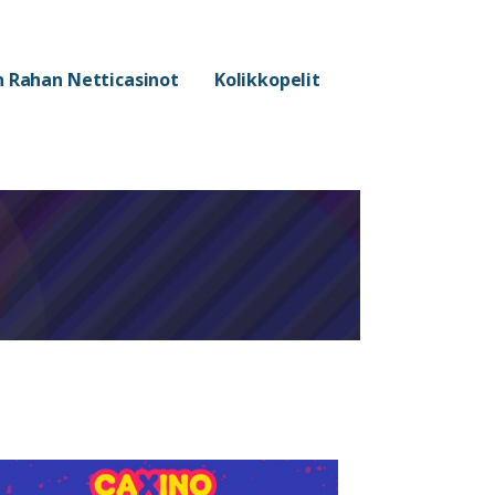
 Rahan Netticasinot
Kolikkopelit