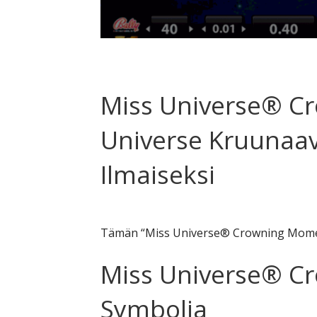
Miss Universe® C
Universe Kruunaav
Ilmaiseksi
Tämän “Miss Universe® Crowning Moment
Miss Universe® C
Symbolia