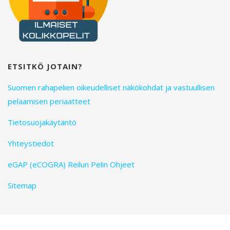
ETSITKÖ JOTAIN?
Suomen rahapelien oikeudelliset näkökohdat ja vastuullisen
pelaamisen periaatteet
Tietosuojakäytäntö
Yhteystiedot
eGAP (eCOGRA) Reilun Pelin Ohjeet
Sitemap