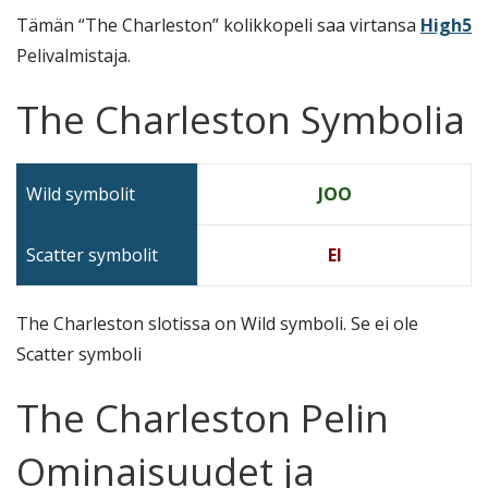
Tämän “The Charleston” kolikkopeli saa virtansa
High5
Pelivalmistaja.
The Charleston Symbolia
Wild symbolit
JOO
Scatter symbolit
EI
The Charleston slotissa on Wild symboli. Se ei ole
Scatter symboli
The Charleston Pelin
Ominaisuudet ja