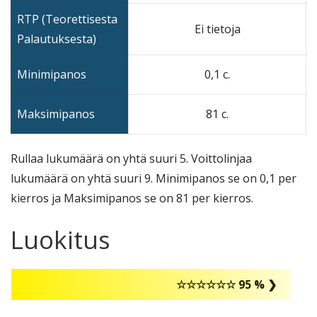
RTP (Teorettisesta
Ei tietoja
Palautuksesta)
Minimipanos
0,1 c.
Maksimipanos
81 c.
Rullaa lukumäärä on yhtä suuri 5. Voittolinjaa
lukumäärä on yhtä suuri 9. Minimipanos se on 0,1 per
kierros ja Maksimipanos se on 81 per kierros.
Luokitus
☆☆☆☆☆☆ 95 % ❯