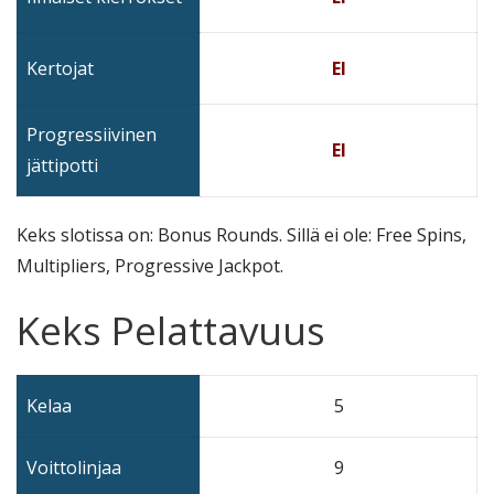
Kertojat
EI
Progressiivinen
EI
jättipotti
Keks slotissa on: Bonus Rounds. Sillä ei ole: Free Spins,
Multipliers, Progressive Jackpot.
Keks Pelattavuus
Kelaa
5
Voittolinjaa
9