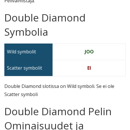
Pelivalmistaja.
Double Diamond
Symbolia
Wild symbolit
JOO
Scatter symbolit
EI
Double Diamond slotissa on Wild symboli. Se ei ole
Scatter symboli
Double Diamond Pelin
Ominaisuudet ja