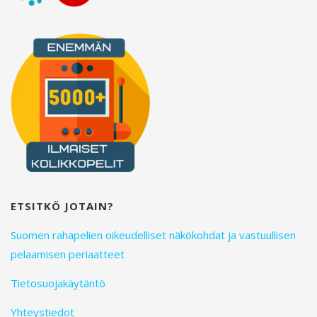
r
:
ETSITKÖ JOTAIN?
Suomen rahapelien oikeudelliset näkökohdat ja vastuullisen
pelaamisen periaatteet
Tietosuojakäytäntö
Yhteystiedot