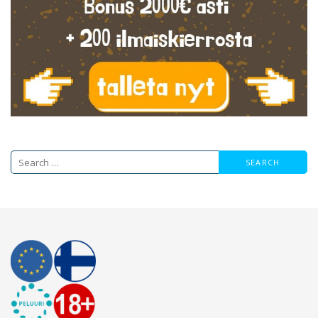
S
e
a
r
c
h
f
o