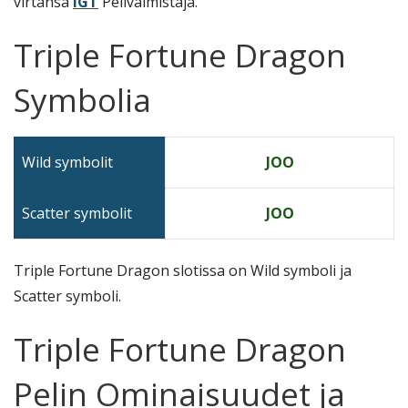
virtansa
IGT
Pelivalmistaja.
Triple Fortune Dragon
Symbolia
Wild symbolit
JOO
Scatter symbolit
JOO
Triple Fortune Dragon slotissa on Wild symboli ja
Scatter symboli.
Triple Fortune Dragon
Pelin Ominaisuudet ja