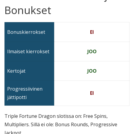
Bonukset
Bonuskierrokset
EI
Ilmaiset kierrokset
JOO
Kertojat
JOO
Progressiivinen
EI
jättipotti
Triple Fortune Dragon slotissa on: Free Spins,
Multipliers. Sillä ei ole: Bonus Rounds, Progressive
Jackpot.