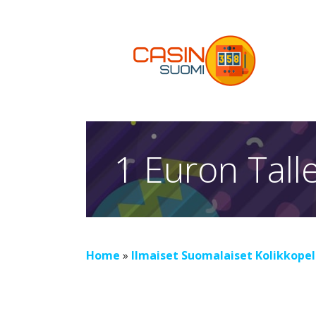
S
k
i
p
t
Suomi Casino 35
o
c
o
1 Euron Tall
n
t
e
n
t
Home
»
Ilmaiset Suomalaiset Kolikkopel