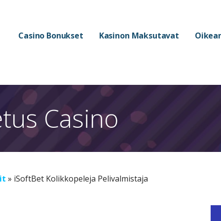
Casino Bonukset
Kasinon Maksutavat
Oikean
8
etus Casino
it
»
iSoftBet Kolikkopeleja Pelivalmistaja