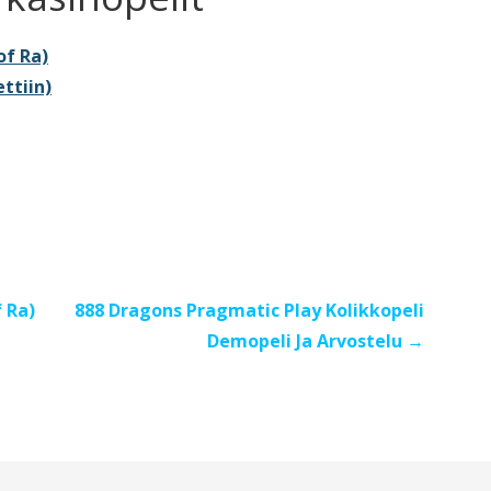
of Ra)
ttiin)
 Ra)
888 Dragons Pragmatic Play Kolikkopeli
Demopeli Ja Arvostelu →