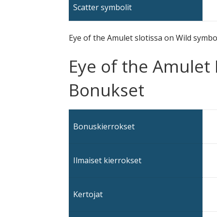
Scatter symbolit
Eye of the Amulet slotissa on Wild symbol
Eye of the Amulet
Bonukset
Bonuskierrokset
Ilmaiset kierrokset
Kertojat