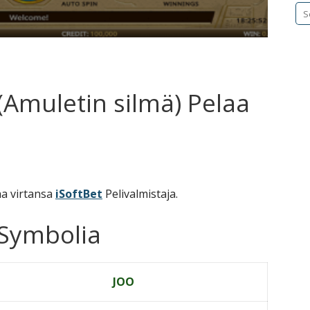
S
e
a
r
c
(Amuletin silmä) Pelaa
h
f
o
r
:
aa virtansa
iSoftBet
Pelivalmistaja.
 Symbolia
JOO