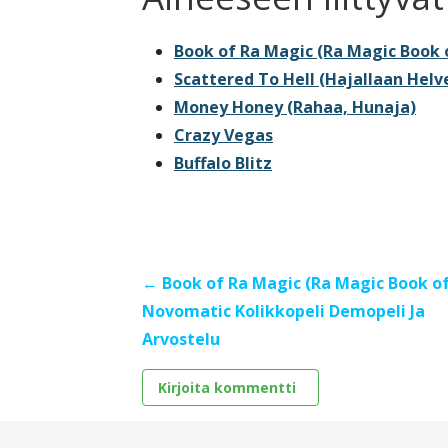
Book of Ra Magic (Ra Magic Book 
Scattered To Hell (Hajallaan Helve
Money Honey (Rahaa, Hunaja)
Crazy Vegas
Buffalo Blitz
← Book of Ra Magic (Ra Magic Book of
Novomatic Kolikkopeli Demopeli Ja
Arvostelu
Kirjoita kommentti