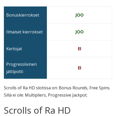
Bonuskierrokset
JOO
Ilmaiset kierrokset
JOO
Kertojat
EI
Progressiivinen
EI
jättipotti
Scrolls of Ra HD slotissa on: Bonus Rounds, Free Spins.
Sillä ei ole: Multipliers, Progressive Jackpot.
Scrolls of Ra HD