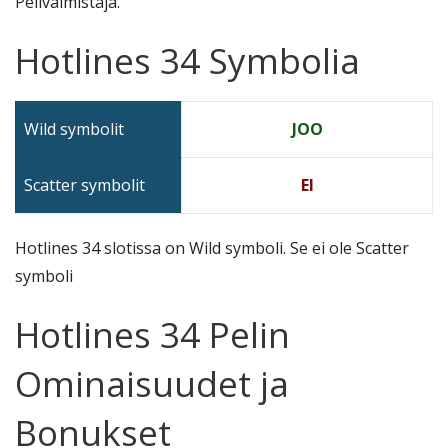
Pelivalmistaja.
Hotlines 34 Symbolia
Wild symbolit
JOO
Scatter symbolit
EI
Hotlines 34 slotissa on Wild symboli. Se ei ole Scatter
symboli
Hotlines 34 Pelin
Ominaisuudet ja
Bonukset