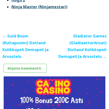
Ninja Master (Ninjamestari)
← Gold Boom
Gladiator Games
(Kultapuomi) Slotland
(Gladiaattorikisat)
Kolikkopeli Demopeli Ja
Slotland Kolikkopeli
Arvostelu
Demopeli Ja Arvostelu →
Kirjoita kommentti