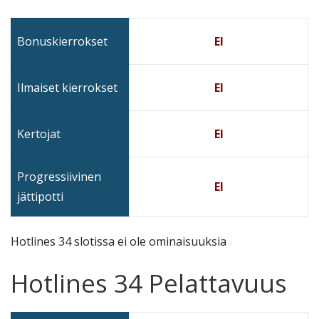
Bonuskierrokset
EI
Ilmaiset kierrokset
EI
Kertojat
EI
Progressiivinen
EI
jättipotti
Hotlines 34 slotissa ei ole ominaisuuksia
Hotlines 34 Pelattavuus