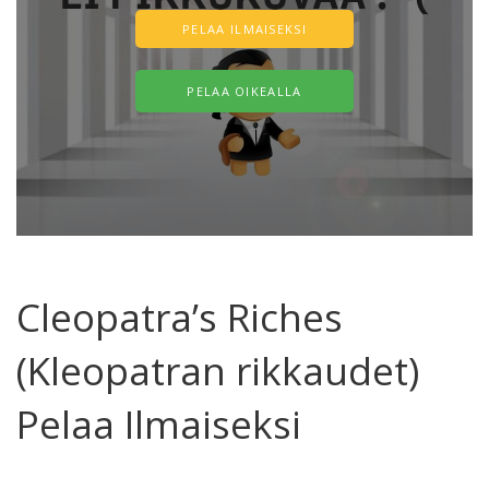
PELAA ILMAISEKSI
PELAA OIKEALLA
Cleopatra’s Riches
(Kleopatran rikkaudet)
Pelaa Ilmaiseksi