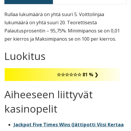
Rullaa lukumäärä on yhtä suuri 5. Voittolinjaa
lukumäärä on yhtä suuri 20. Teorettisesta
Palautusprosentin – 95,75%. Minimipanos se on 0,01
per kierros ja Maksimipanos se on 100 per kierros.
Luokitus
☆☆☆☆☆☆ 81 % ❯
Aiheeseen liittyvät
kasinopelit
Jackpot Five Times Wins (Jättipotti Viisi Kertaa