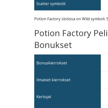
Scatter symbolit
Potion Factory slotissa on Wild symboli. S
Potion Factory Pel
Bonukset
Bonuskierrokset
Ilmaiset kierrokset
Kertojat