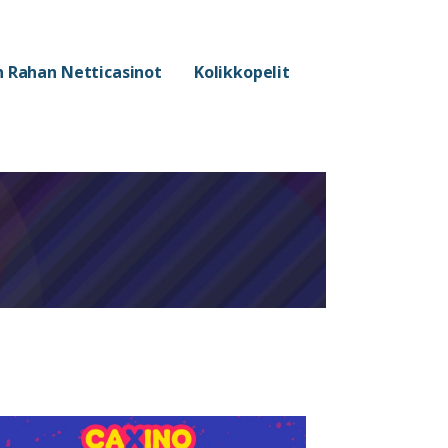
 Rahan Netticasinot
Kolikkopelit