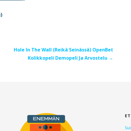
)
Hole In The Wall (Reikä Seinässä) OpenBet
Kolikkopeli Demopeli Ja Arvostelu →
ET
Su