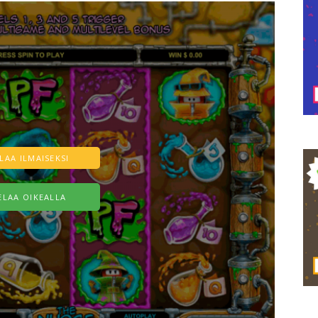
LAA ILMAISEKSI
ELAA OIKEALLA