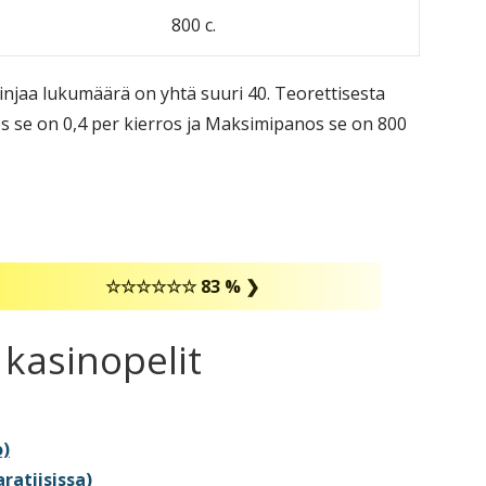
800 c.
linjaa lukumäärä on yhtä suuri 40. Teorettisesta
 se on 0,4 per kierros ja Maksimipanos se on 800
☆☆☆☆☆☆ 83 % ❯
 kasinopelit
o)
ratiisissa)