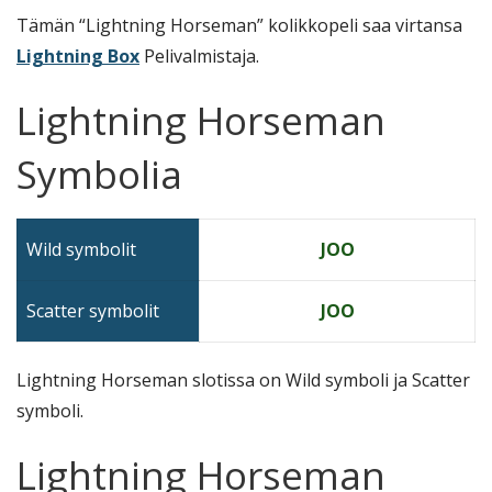
Tämän “Lightning Horseman” kolikkopeli saa virtansa
Lightning Box
Pelivalmistaja.
Lightning Horseman
Symbolia
Wild symbolit
JOO
Scatter symbolit
JOO
Lightning Horseman slotissa on Wild symboli ja Scatter
symboli.
Lightning Horseman