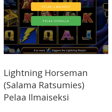
PELAA ILMAISEKSI
PELAA OIKEALLA
Lightning Horseman
(Salama Ratsumies)
Pelaa Ilmaiseksi