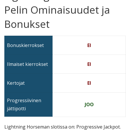
Pelin Ominaisuudet ja
Bonukset
Bonuskierrokset
EI
Ilmaiset kierrokset
EI
Kertojat
EI
Progressiivinen
JOO
jättipotti
Lightning Horseman slotissa on: Progressive Jackpot.