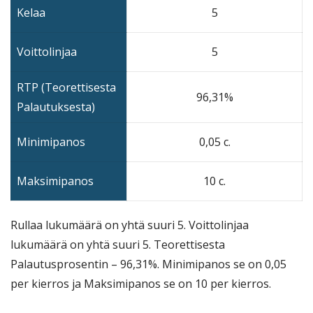
Kelaa
5
Voittolinjaa
5
RTP (Teorettisesta
96,31%
Palautuksesta)
Minimipanos
0,05 c.
Maksimipanos
10 c.
Rullaa lukumäärä on yhtä suuri 5. Voittolinjaa
lukumäärä on yhtä suuri 5. Teorettisesta
Palautusprosentin – 96,31%. Minimipanos se on 0,05
per kierros ja Maksimipanos se on 10 per kierros.