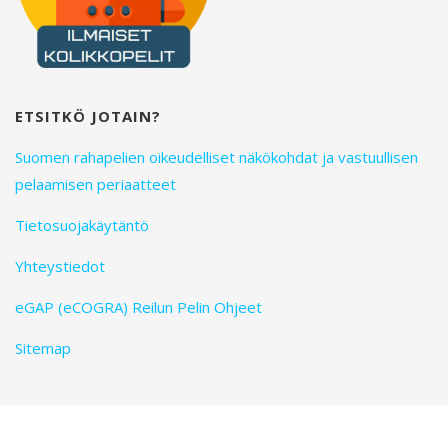
ETSITKÖ JOTAIN?
Suomen rahapelien oikeudelliset näkökohdat ja vastuullisen
pelaamisen periaatteet
Tietosuojakäytäntö
Yhteystiedot
eGAP (eCOGRA) Reilun Pelin Ohjeet
Sitemap