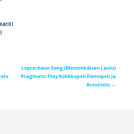
karit)
)
Leprechaun Song (Menninkäisen Laulu)
telu
Pragmatic Play Kolikkopeli Demopeli Ja
Arvostelu →