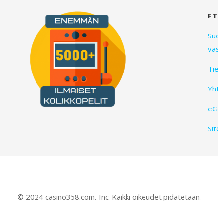
ET
Su
va
Ti
Yh
eG
Si
© 2024 casino358.com, Inc. Kaikki oikeudet pidätetään.