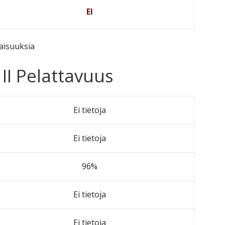
EI
naisuuksia
II Pelattavuus
Ei tietoja
Ei tietoja
96%
Ei tietoja
Ei tietoja