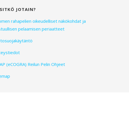
SITKÖ JOTAIN?
omen rahapelien oikeudelliset näkökohdat ja
stuullisen pelaamisen periaatteet
etosuojakäytäntö
teystiedot
AP (eCOGRA) Reilun Pelin Ohjeet
temap