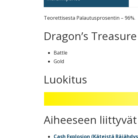
Teorettisesta Palautusprosentin – 96%.
Dragon’s Treasure 
Battle
Gold
Luokitus
Aiheeseen liittyvät
Cash Explosion (Käteistä Räjähdys