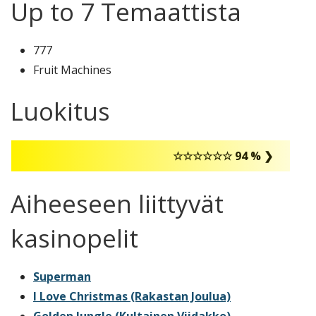
Up to 7 Temaattista
777
Fruit Machines
Luokitus
☆☆☆☆☆☆ 94 % ❯
Aiheeseen liittyvät
kasinopelit
Superman
I Love Christmas (Rakastan Joulua)
Golden Jungle (Kultainen Viidakko)