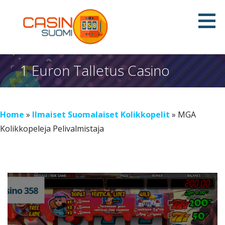
S
k
i
Suomi Casino 358
p
t
1 Euron Talletus Casino
o
c
o
Home
»
Ilmaiset Suomalaiset Kolikkopelit
»
MGA
n
Kolikkopeleja Pelivalmistaja
t
e
n
t