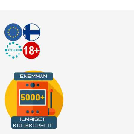
a
r
c
h
f
o
r
: