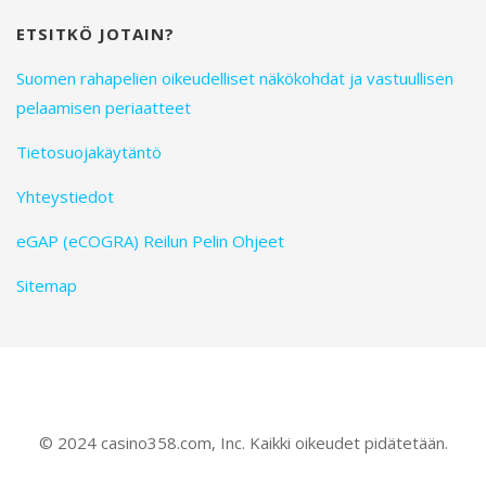
ETSITKÖ JOTAIN?
Suomen rahapelien oikeudelliset näkökohdat ja vastuullisen
pelaamisen periaatteet
Tietosuojakäytäntö
Yhteystiedot
eGAP (eCOGRA) Reilun Pelin Ohjeet
Sitemap
© 2024 casino358.com, Inc. Kaikki oikeudet pidätetään.