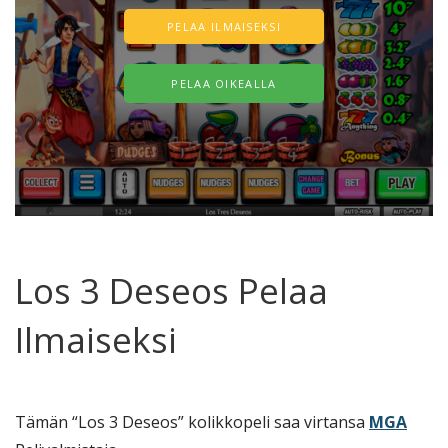
PELAA ILMAISEKSI
PELAA OIKEALLA
Los 3 Deseos Pelaa
Ilmaiseksi
Tämän “Los 3 Deseos” kolikkopeli saa virtansa
MGA