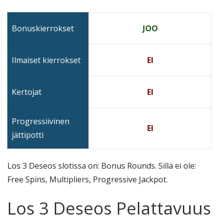
Bonuskierrokset
JOO
Ilmaiset kierrokset
EI
Kertojat
EI
Progressiivinen
EI
jättipotti
Los 3 Deseos slotissa on: Bonus Rounds. Sillä ei ole:
Free Spins, Multipliers, Progressive Jackpot.
Los 3 Deseos Pelattavuus