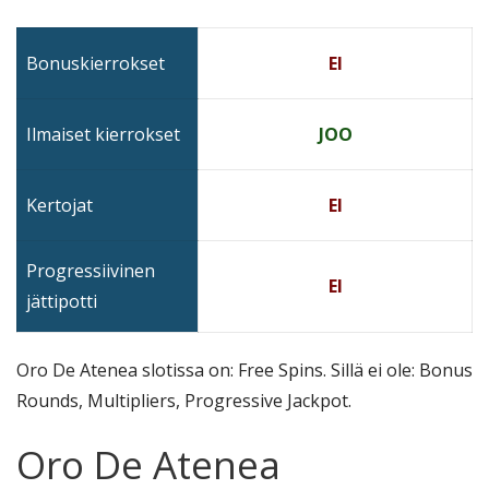
Bonuskierrokset
EI
Ilmaiset kierrokset
JOO
Kertojat
EI
Progressiivinen
EI
jättipotti
Oro De Atenea slotissa on: Free Spins. Sillä ei ole: Bonus
Rounds, Multipliers, Progressive Jackpot.
Oro De Atenea