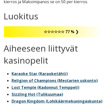
kierros ja Maksimipanos se on 50 per kierros.
Luokitus
☆☆☆☆☆☆ 77 % ❯
Aiheeseen liittyvät
kasinopelit
Karaoke Star (Karaoketähti)
Religion of Champions (Mestarien uskonto)
Lost Temple (Kadonnut Temppeli)
Sizzling Hot (Tulikuumaa)
Dragon Kingdom (Lohikäärmekuningaskunta)