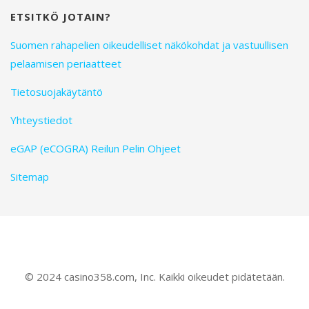
ETSITKÖ JOTAIN?
Suomen rahapelien oikeudelliset näkökohdat ja vastuullisen
pelaamisen periaatteet
Tietosuojakäytäntö
Yhteystiedot
eGAP (eCOGRA) Reilun Pelin Ohjeet
Sitemap
© 2024 casino358.com, Inc. Kaikki oikeudet pidätetään.