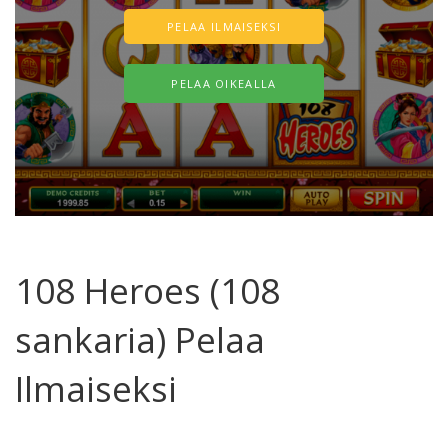
PELAA ILMAISEKSI
PELAA OIKEALLA
108 Heroes (108
sankaria) Pelaa
Ilmaiseksi