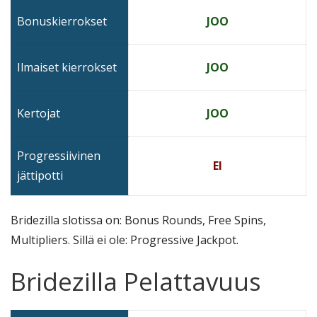
Bonuskierrokset
JOO
Ilmaiset kierrokset
JOO
Kertojat
JOO
Progressiivinen
EI
jättipotti
Bridezilla slotissa on: Bonus Rounds, Free Spins,
Multipliers. Sillä ei ole: Progressive Jackpot.
Bridezilla Pelattavuus