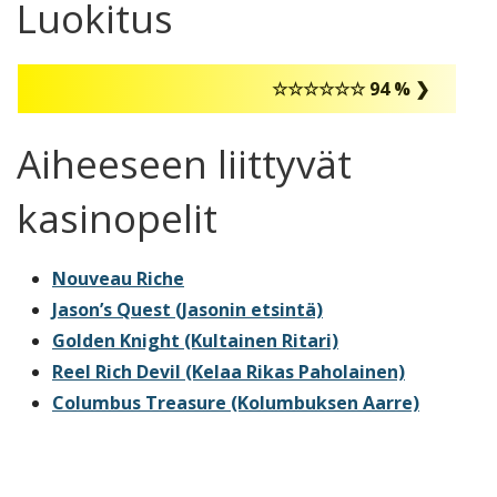
Luokitus
☆☆☆☆☆☆ 94 % ❯
Aiheeseen liittyvät
kasinopelit
Nouveau Riche
Jason’s Quest (Jasonin etsintä)
Golden Knight (Kultainen Ritari)
Reel Rich Devil (Kelaa Rikas Paholainen)
Columbus Treasure (Kolumbuksen Aarre)