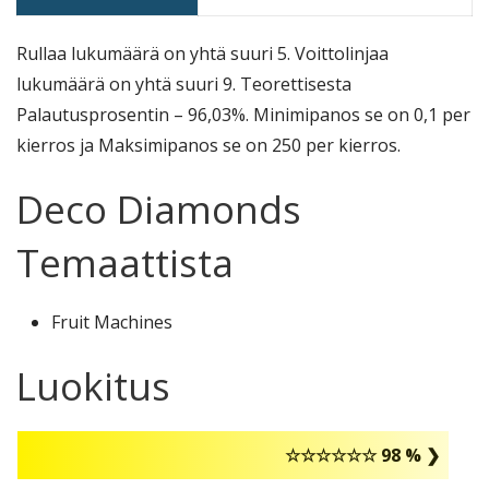
Rullaa lukumäärä on yhtä suuri 5. Voittolinjaa
lukumäärä on yhtä suuri 9. Teorettisesta
Palautusprosentin – 96,03%. Minimipanos se on 0,1 per
kierros ja Maksimipanos se on 250 per kierros.
Deco Diamonds
Temaattista
Fruit Machines
Luokitus
☆☆☆☆☆☆ 98 % ❯