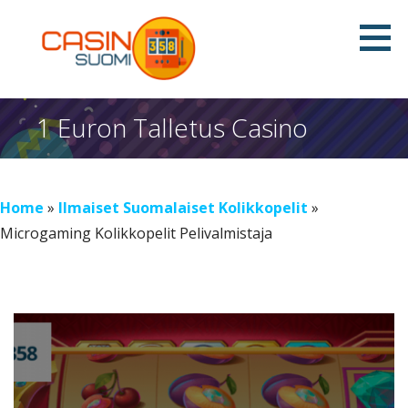
S
k
i
Suomi Casino 358
p
t
1 Euron Talletus Casino
o
c
o
Home
»
Ilmaiset Suomalaiset Kolikkopelit
»
n
Microgaming Kolikkopelit Pelivalmistaja
t
e
n
t