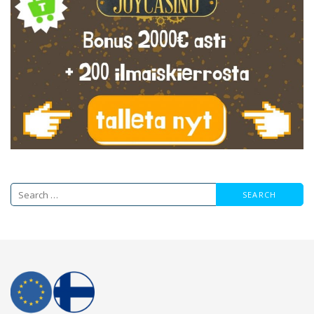
S
e
a
r
c
h
f