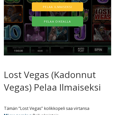
PELAA ILMAISEKSI
PELAA OIKEALLA
Lost Vegas (Kadonnut
Vegas) Pelaa Ilmaiseksi
Tämän “Lost Vegas” kolikkopeli saa virtansa