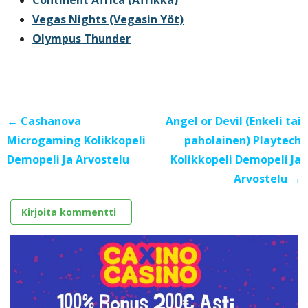
Vegas Nights (Vegasin Yöt)
Olympus Thunder
← Cashanova
Angel or Devil (Enkeli tai
Microgaming Kolikkopeli
paholainen) Playtech
Demopeli Ja Arvostelu
Kolikkopeli Demopeli Ja
Arvostelu →
Kirjoita kommentti