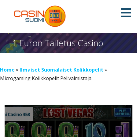
S
k
i
Suomi Casino 358
p
t
1 Euron Talletus Casino
o
c
o
Home
»
Ilmaiset Suomalaiset Kolikkopelit
»
n
Microgaming Kolikkopelit Pelivalmistaja
t
e
n
t