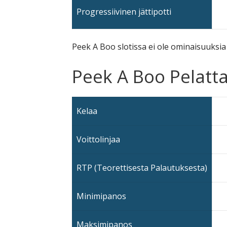
Progressiivinen jättipotti
Peek A Boo slotissa ei ole ominaisuuksia
Peek A Boo Pelatt
Kelaa
Voittolinjaa
RTP (Teorettisesta Palautuksesta)
Minimipanos
Maksimipanos