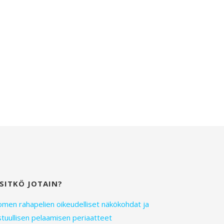
SITKÖ JOTAIN?
omen rahapelien oikeudelliset näkökohdat ja
stuullisen pelaamisen periaatteet