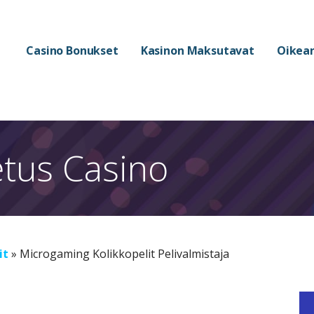
Casino Bonukset
Kasinon Maksutavat
Oikean
8
etus Casino
it
»
Microgaming Kolikkopelit Pelivalmistaja