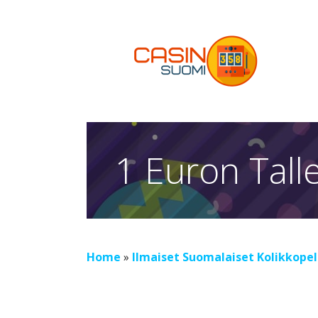
S
k
i
p
t
Suomi Casino 35
o
c
o
1 Euron Tall
n
t
e
n
t
Home
»
Ilmaiset Suomalaiset Kolikkopel