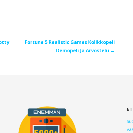
otty
Fortune 5 Realistic Games Kolikkopeli
Demopeli Ja Arvostelu →
ET
Su
va