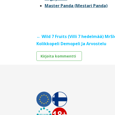
Master Panda (Mestari Panda)
← Wild 7 Fruits (Villi 7 hedelmää) MrSl
Kolikkopeli Demopeli Ja Arvostelu
Kirjoita kommentti