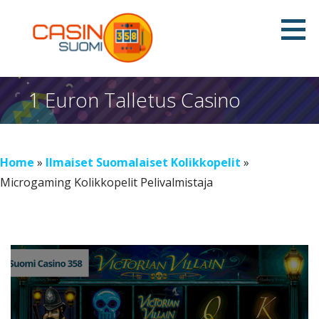
S
k
i
Suomi Casino 358
p
t
1 Euron Talletus Casino
o
c
o
Home
»
Ilmaiset Suomalaiset Kolikkopelit
»
n
Microgaming Kolikkopelit Pelivalmistaja
t
e
n
t