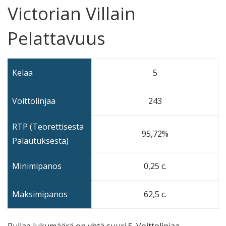
Victorian Villain
Pelattavuus
Kelaa
5
Voittolinjaa
243
RTP (Teorettisesta
95,72%
Palautuksesta)
Minimipanos
0,25 c.
Maksimipanos
62,5 c.
Rullaa lukumäärä on yhtä suuri 5. Voittolinjaa