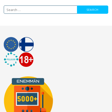
S
e
a
r
c
h
f
o
r
: