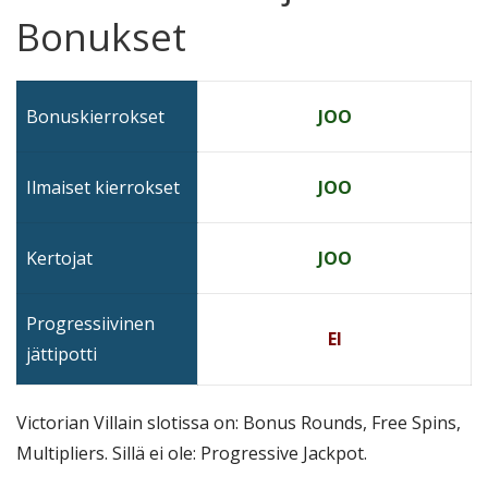
Bonukset
Bonuskierrokset
JOO
Ilmaiset kierrokset
JOO
Kertojat
JOO
Progressiivinen
EI
jättipotti
Victorian Villain slotissa on: Bonus Rounds, Free Spins,
Multipliers. Sillä ei ole: Progressive Jackpot.