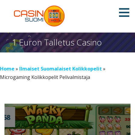
S
k
i
Suomi Casino 358
p
t
1 Euron Talletus Casino
o
c
o
Home
»
Ilmaiset Suomalaiset Kolikkopelit
»
n
Microgaming Kolikkopelit Pelivalmistaja
t
e
n
t