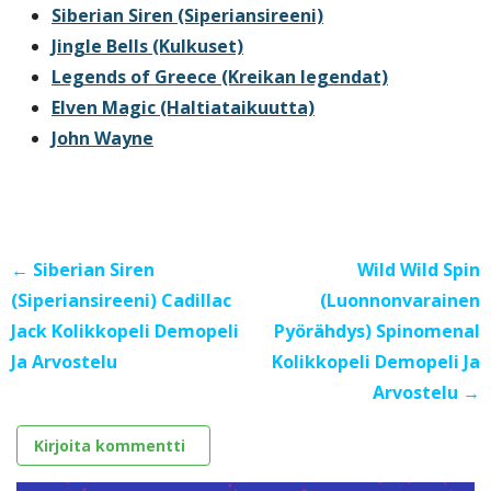
Siberian Siren (Siperiansireeni)
Jingle Bells (Kulkuset)
Legends of Greece (Kreikan legendat)
Elven Magic (Haltiataikuutta)
John Wayne
← Siberian Siren
Wild Wild Spin
(Siperiansireeni) Cadillac
(Luonnonvarainen
Jack Kolikkopeli Demopeli
Pyörähdys) Spinomenal
Ja Arvostelu
Kolikkopeli Demopeli Ja
Arvostelu →
Kirjoita kommentti