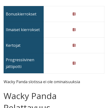
Bonuskierrokset
EI
Ilmaiset kierrokset
EI
Kertojat
EI
Progressiivinen
EI
jättipotti
Wacky Panda slotissa ei ole ominaisuuksia
Wacky Panda
Pelattavuus