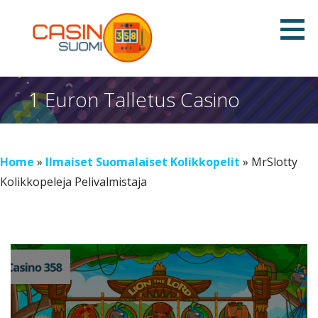
S
k
i
Suomi Casino 358
p
t
1 Euron Talletus Casino
o
c
o
Home
»
Ilmaiset Suomalaiset Kolikkopelit
»
MrSlotty
n
Kolikkopeleja Pelivalmistaja
t
e
n
t