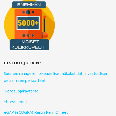
ETSITKÖ JOTAIN?
Suomen rahapelien oikeudelliset näkökohdat ja vastuullisen
pelaamisen periaatteet
Tietosuojakäytäntö
Yhteystiedot
eGAP (eCOGRA) Reilun Pelin Ohjeet