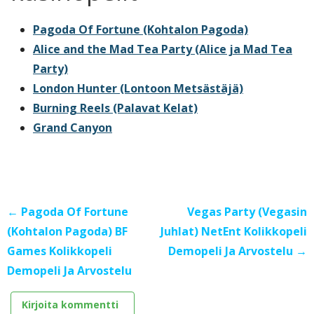
Pagoda Of Fortune (Kohtalon Pagoda)
Alice and the Mad Tea Party (Alice ja Mad Tea
Party)
London Hunter (Lontoon Metsästäjä)
Burning Reels (Palavat Kelat)
Grand Canyon
← Pagoda Of Fortune
Vegas Party (Vegasin
(Kohtalon Pagoda) BF
Juhlat) NetEnt Kolikkopeli
Games Kolikkopeli
Demopeli Ja Arvostelu →
Demopeli Ja Arvostelu
Kirjoita kommentti