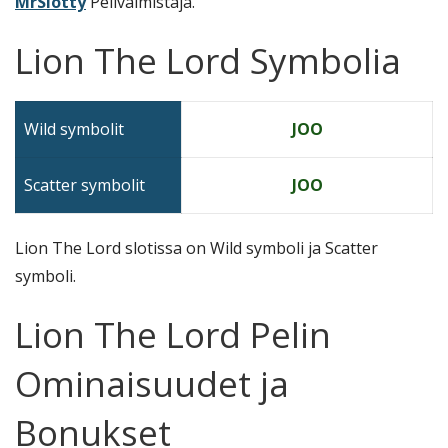
MrSlotty
Pelivalmistaja.
Lion The Lord Symbolia
Wild symbolit
JOO
Scatter symbolit
JOO
Lion The Lord slotissa on Wild symboli ja Scatter
symboli.
Lion The Lord Pelin
Ominaisuudet ja
Bonukset