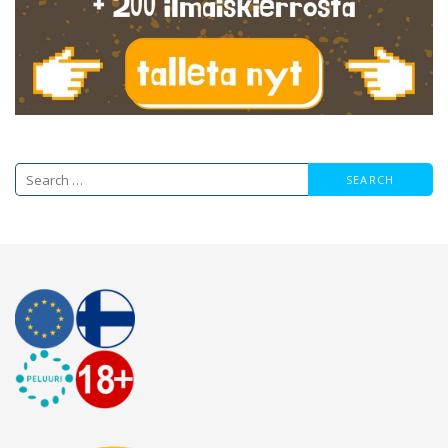
S
e
a
r
c
h
f
o
r
: