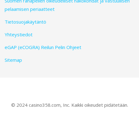
Suomen rahapelien oikeudelliset näkökohdat ja vastuullisen
pelaamisen periaatteet
Tietosuojakäytäntö
Yhteystiedot
eGAP (eCOGRA) Reilun Pelin Ohjeet
Sitemap
© 2024 casino358.com, Inc. Kaikki oikeudet pidätetään.