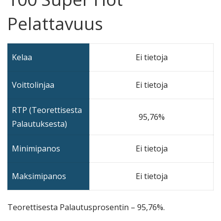
Pelattavuus
Kelaa
Ei tietoja
Voittolinjaa
Ei tietoja
RTP (Teorettisesta
95,76%
Palautuksesta)
Minimipanos
Ei tietoja
Maksimipanos
Ei tietoja
Teorettisesta Palautusprosentin – 95,76%.