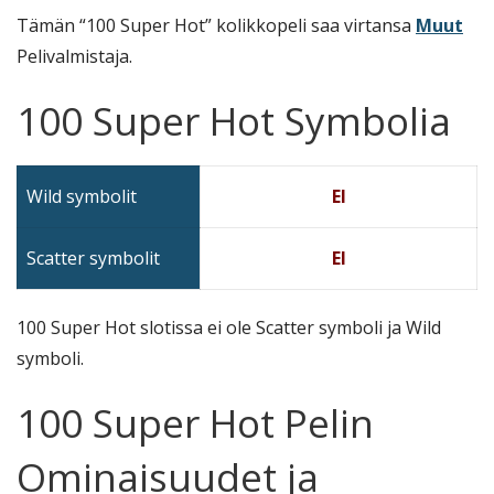
Tämän “100 Super Hot” kolikkopeli saa virtansa
Muut
Pelivalmistaja.
100 Super Hot Symbolia
Wild symbolit
EI
Scatter symbolit
EI
100 Super Hot slotissa ei ole Scatter symboli ja Wild
symboli.
100 Super Hot Pelin
Ominaisuudet ja