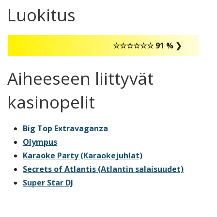
Luokitus
☆☆☆☆☆☆ 91 % ❯
Aiheeseen liittyvät
kasinopelit
Big Top Extravaganza
Olympus
Karaoke Party (Karaokejuhlat)
Secrets of Atlantis (Atlantin salaisuudet)
Super Star DJ