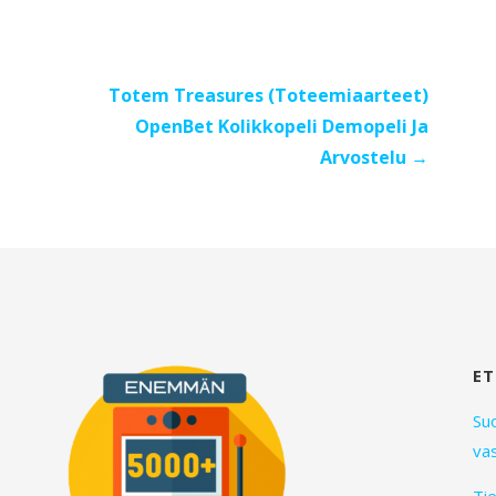
Totem Treasures (Toteemiaarteet)
OpenBet Kolikkopeli Demopeli Ja
Arvostelu →
ET
Su
va