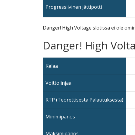
Progressiivinen jättipotti
Danger! High Voltage slotissa ei ole omi
Danger! High Volt
Kelaa
Voittolinjaa
RTP (Teorettisesta Palautuksesta)
Minimipanos
Maksimipanos