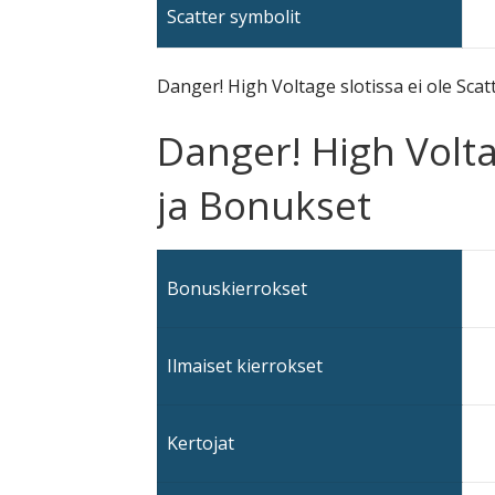
Scatter symbolit
Danger! High Voltage slotissa ei ole Scat
Danger! High Volt
ja Bonukset
Bonuskierrokset
Ilmaiset kierrokset
Kertojat