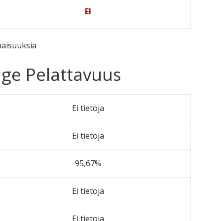
EI
naisuuksia
age Pelattavuus
Ei tietoja
Ei tietoja
95,67%
Ei tietoja
Ei tietoja