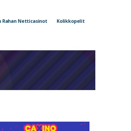
 Rahan Netticasinot
Kolikkopelit