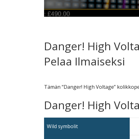
Danger! High Volta
Pelaa Ilmaiseksi
Tämän “Danger! High Voltage” kolikkope
Danger! High Volt
Wild symbolit