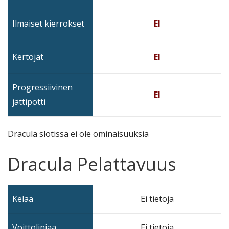
Ilmaiset kierrokset
EI
Kertojat
EI
Progressiivinen
EI
jättipotti
Dracula slotissa ei ole ominaisuuksia
Dracula Pelattavuus
Kelaa
Ei tietoja
Voittolinjaa
Ei tietoja