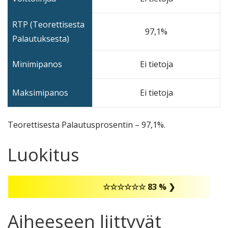
RTP (Teorettisesta
97,1%
Palautuksesta)
Minimipanos
Ei tietoja
Maksimipanos
Ei tietoja
Teorettisesta Palautusprosentin – 97,1%.
Luokitus
☆☆☆☆☆☆ 83 % ❯
Aiheeseen liittyvät