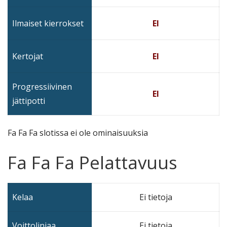
Ilmaiset kierrokset
EI
Kertojat
EI
Progressiivinen
EI
jättipotti
Fa Fa Fa slotissa ei ole ominaisuuksia
Fa Fa Fa Pelattavuus
Kelaa
Ei tietoja
Voittolinjaa
Ei tietoja