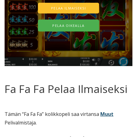
PELAA ILMAISEKSI
PELAA OIKEALLA
Fa Fa Fa Pelaa Ilmaiseksi
Tämän “Fa Fa Fa” kolikkopeli saa virtansa
Muut
Pelivalmistaja.