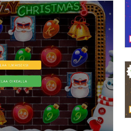
LAA ILMAISEKSI
ELAA OIKEALLA