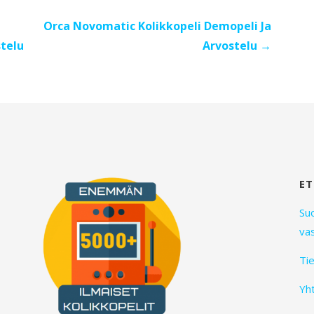
Orca Novomatic Kolikkopeli Demopeli Ja
telu
Arvostelu →
ET
Su
va
Ti
Yh