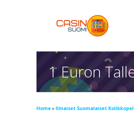
S
k
i
p
t
Suomi Casino 35
o
c
o
1 Euron Tall
n
t
e
n
t
Home
»
Ilmaiset Suomalaiset Kolikkopel