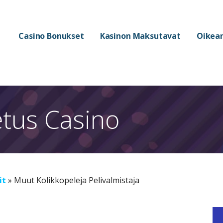
Casino Bonukset
Kasinon Maksutavat
Oikean
8
etus Casino
it
»
Muut Kolikkopeleja Pelivalmistaja