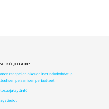
SITKÖ JOTAIN?
omen rahapelien oikeudelliset näkökohdat ja
stuullisen pelaamisen periaatteet
etosuojakäytäntö
teystiedot