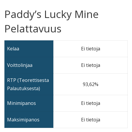
Paddy’s Lucky Mine
Pelattavuus
Kelaa
Ei tietoja
Voittolinjaa
Ei tietoja
RTP (Teorettisesta
93,62%
Palautuksesta)
Minimipanos
Ei tietoja
Maksimipanos
Ei tietoja