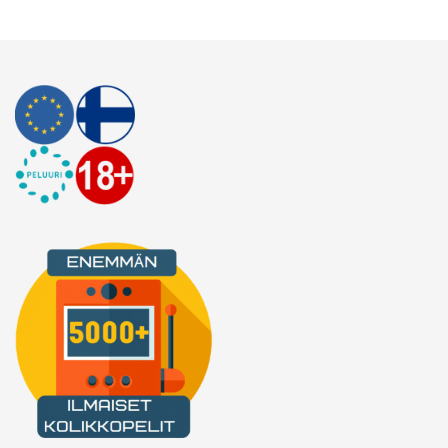
e
a
r
c
h
f
o
r
: