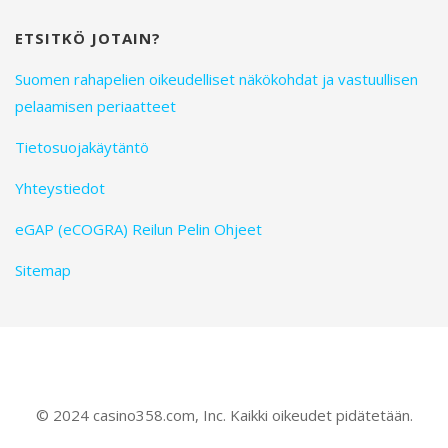
ETSITKÖ JOTAIN?
Suomen rahapelien oikeudelliset näkökohdat ja vastuullisen
pelaamisen periaatteet
Tietosuojakäytäntö
Yhteystiedot
eGAP (eCOGRA) Reilun Pelin Ohjeet
Sitemap
© 2024 casino358.com, Inc. Kaikki oikeudet pidätetään.