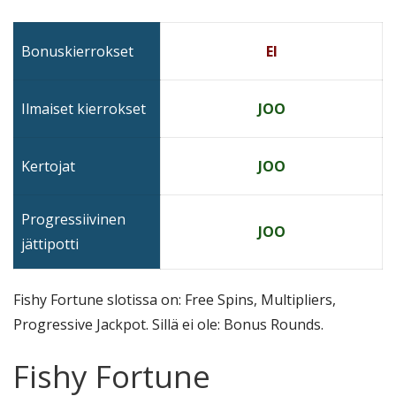
Bonuskierrokset
EI
Ilmaiset kierrokset
JOO
Kertojat
JOO
Progressiivinen
JOO
jättipotti
Fishy Fortune slotissa on: Free Spins, Multipliers,
Progressive Jackpot. Sillä ei ole: Bonus Rounds.
Fishy Fortune