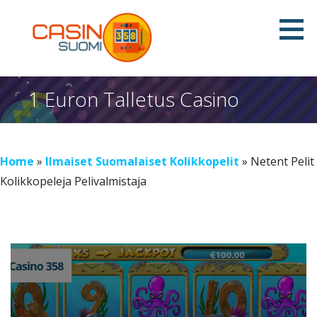
S
k
i
Suomi Casino 358
p
t
1 Euron Talletus Casino
o
c
o
Home
»
Ilmaiset Suomalaiset Kolikkopelit
»
Netent Pelit
n
Kolikkopeleja Pelivalmistaja
t
e
n
t