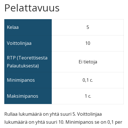
Pelattavuus
Kelaa
5
Voittolinjaa
10
RTP (Teorettisesta
Ei tietoja
Palautuksesta)
Minimipanos
0,1 c.
Maksimipanos
1 c.
Rullaa lukumäärä on yhtä suuri 5. Voittolinjaa
lukumäärä on yhtä suuri 10. Minimipanos se on 0,1 per